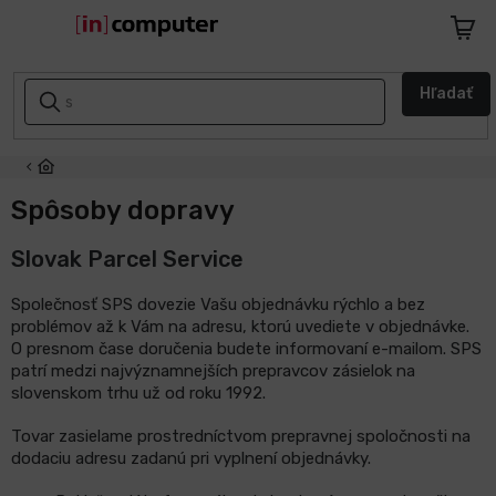
Prejsť
na
Nákup
obsah
košík
AKCIE
Hľadať
A
ZĽAVY
NASPÄŤ
DO
Spôsoby dopravy
ŠKOLY
Slovak Parcel Service
Notebooky
Společnosť SPS dovezie Vašu objednávku rýchlo a bez
problémov až k Vám na adresu, ktorú uvediete v objednávke.
Počítače
O presnom čase doručenia budete informovaní e-mailom. SPS
patrí medzi najvýznamnejších prepravcov zásielok na
slovenskom trhu už od roku 1992.
Telefóny
a
tablety
Tovar zasielame prostredníctvom prepravnej spoločnosti na
dodaciu adresu zadanú pri vyplnení objednávky.
Apple