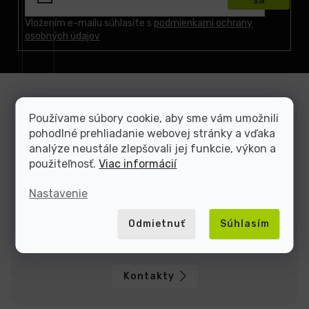
sa
ä
t
Vložením e-mailu súhlasíte s
podmienkami ochrany
osobných údajov
i
e
Používame súbory cookie, aby sme vám umožnili
Zákaznícka podpora
pohodlné prehliadanie webovej stránky a vďaka
Sme tu, keď si neviete rady
analýze neustále zlepšovali jej funkcie, výkon a
použiteľnosť.
Viac informácií
Dominik
Jakub
Nastavenie
Sme tu do
Odmietnuť
Súhlasím
Kontakty