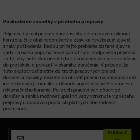
Poškodenie zásielky v priebehu prepravy
Príjemca by mal pri preberaní zásielky od prepravcu vykonať
kontrolu, či je obal neporušený a zásielka nevykazuje zjavné
znaky poškodenia. Keď sú pri tejto prebierke zistené zjavné
vady na balíku popr. na tovar samotnom, zodpovedá príjemca
za to, aby tieto skutočnosti boli oznámené písomne vodičovi
do protokolu o prevzatí v okamihu doručenia. V prípade, že
túto skutočnosť zistíte do troch pracovných dní od
doručenia zásielky, môžete sa obrátiť priamo na prepravcu cez
ich reklamačný formulár z dôvodu urýchlenia celého procesu
reklamačného konania. Po troch pracovných dňoch od
doručenia zaniká možnosť uplatniť vady vzniknuté v priebehu
prepravy u dopravcu podľa ich platných obchodných
podmienok.
Z
á
Prihlásiť
p