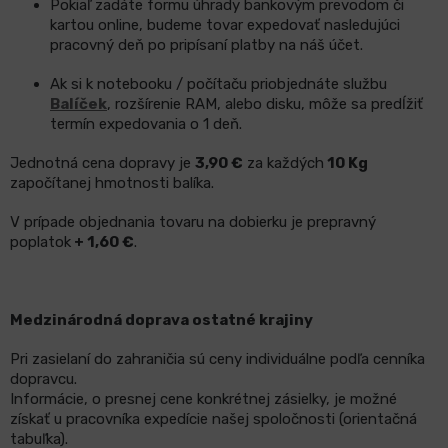
Pokiaľ zadáte formu úhrady bankovým prevodom či
kartou online, budeme tovar expedovať nasledujúci
pracovný deň po pripísaní platby na náš účet.
LCD
monitory
Ak si k notebooku / počítaču priobjednáte službu
Balíček
, rozšírenie RAM, alebo disku, môže sa predĺžiť
termín expedovania o 1 deň.
Príslušenstvo
Jednotná cena dopravy je
3,90
€
za každých
10 Kg
Značky
započítanej hmotnosti balíka.
V prípade objednania tovaru na dobierku je prepravný
poplatok
+ 1,60 €
.
Medzinárodná doprava ostatné krajiny
Pri zasielaní do zahraničia sú ceny individuálne podľa cenníka
dopravcu.
Informácie, o presnej cene konkrétnej zásielky, je možné
získať u pracovníka expedície našej spoločnosti (orientačná
tabuľka).