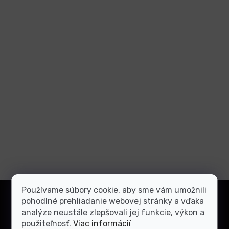
Z
Používame súbory cookie, aby sme vám umožnili
á
pohodlné prehliadanie webovej stránky a vďaka
Prihlásiť
p
analýze neustále zlepšovali jej funkcie, výkon a
sa
ä
použiteľnosť.
Viac informácií