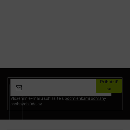
Z
á
Prihlásiť
p
sa
ä
t
Vložením e-mailu súhlasíte s
podmienkami ochrany
osobných údajov
i
e