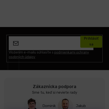
Z
á
Prihlásiť
p
sa
ä
t
Vložením e-mailu súhlasíte s
podmienkami ochrany
osobných údajov
i
e
Zákaznícka podpora
Sme tu, keď si neviete rady
Dominik
Jakub