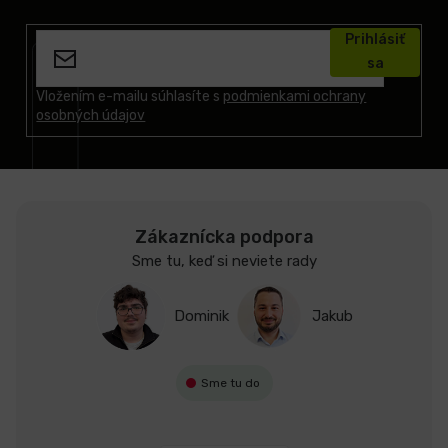
Z
á
Prihlásiť
p
sa
ä
t
Vložením e-mailu súhlasíte s
podmienkami ochrany
osobných údajov
i
e
Zákaznícka podpora
Sme tu, keď si neviete rady
Dominik
Jakub
Sme tu do