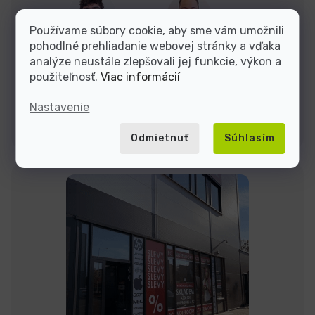
Dominik
Jakub
Používame súbory cookie, aby sme vám umožnili
pohodlné prehliadanie webovej stránky a vďaka
analýze neustále zlepšovali jej funkcie, výkon a
Sme tu do
použiteľnosť.
Viac informácií
Nastavenie
Kontakty
Odmietnuť
Súhlasím