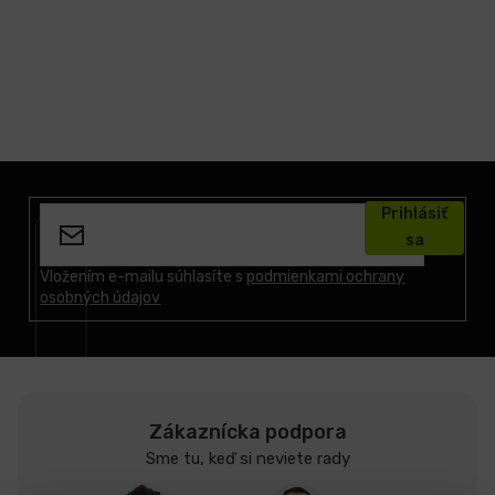
Z
á
Prihlásiť
p
sa
ä
t
Vložením e-mailu súhlasíte s
podmienkami ochrany
osobných údajov
i
e
Zákaznícka podpora
Sme tu, keď si neviete rady