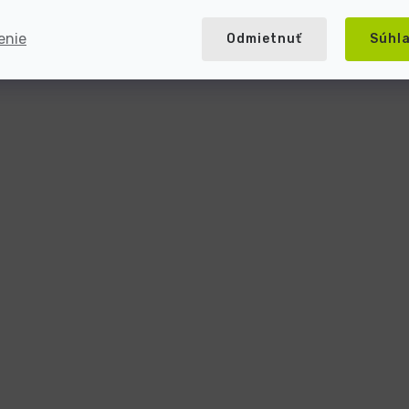
enie
Odmietnuť
Súhl