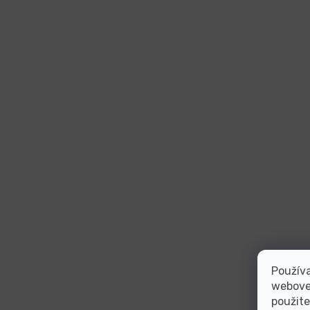
Používa
webovej
použite