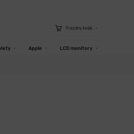
Prázdny košík
Nákupný
košík
blety
Apple
LCD monitory
Príslušen