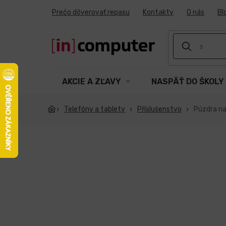
Prejsť
Prečo dôverovať repasu
Kontakty
O nás
Bl
na
obsah
AKCIE A ZĽAVY
NASPÄŤ DO ŠKOLY
Telefóny a tablety
Příslušenstvo
Púzdra na