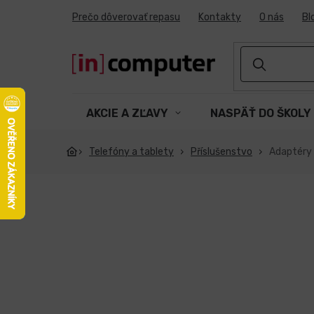
Prejsť
Prečo dôverovať repasu
Kontakty
O nás
Bl
na
obsah
AKCIE A ZĽAVY
NASPÄŤ DO ŠKOLY
Telefóny a tablety
Příslušenstvo
Adaptéry