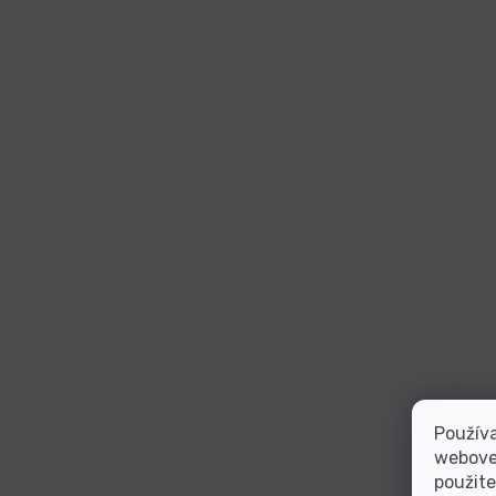
Používa
webovej
použite