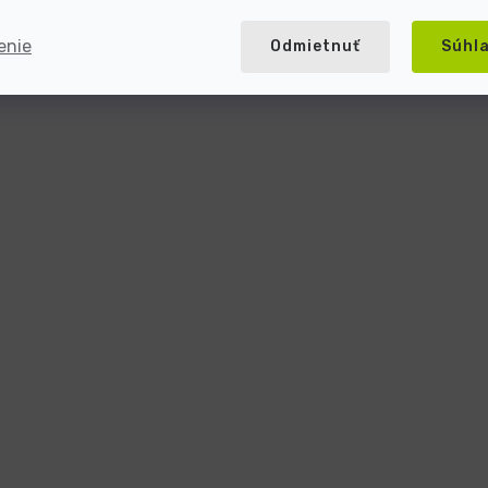
enie
Odmietnuť
Súhl