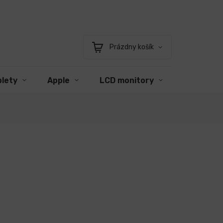
Prázdny košík
Nákupný
košík
blety
Apple
LCD monitory
Príslušen