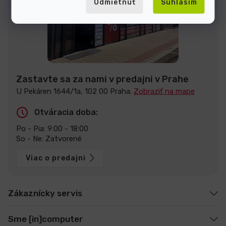
Odmietnuť
Súhlasím
Zastavte sa za nami v predajni v Prahe
U Pekáren 1644/1a, 102 00 Praha.
Zobraziť na mape
Otváracia doba:
Po - Pia: 9:00 - 18:00
So - Ne: Zatvorené
Viac o predajni
Zákaznícky servis
Sme [in]computer