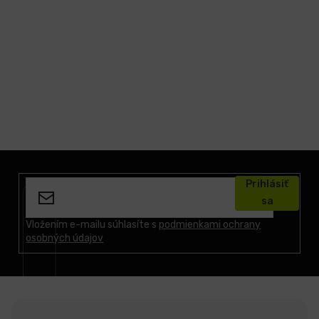
LCD
monitory
Príslušenstvo
Značky
Z
á
Prihlásiť
p
sa
ä
t
Vložením e-mailu súhlasíte s
podmienkami ochrany
osobných údajov
i
e