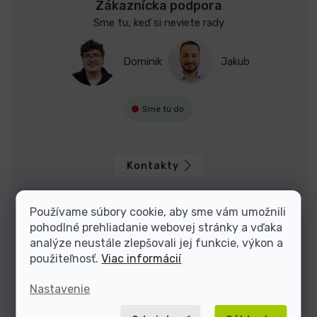
Zákaznícka podpora
Sme tu, keď si neviete rady
Dominik
Jakub
Sme tu do
Kontakty
Používame súbory cookie, aby sme vám umožnili
pohodlné prehliadanie webovej stránky a vďaka
analýze neustále zlepšovali jej funkcie, výkon a
použiteľnosť.
Viac informácií
Nastavenie