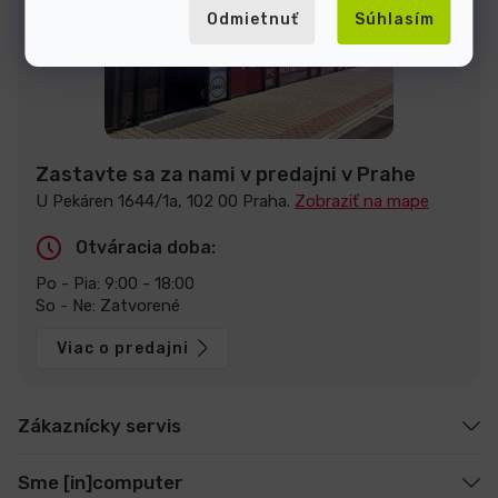
Odmietnuť
Súhlasím
Zastavte sa za nami v predajni v Prahe
U Pekáren 1644/1a, 102 00 Praha.
Zobraziť na mape
Otváracia doba:
Po - Pia: 9:00 - 18:00
So - Ne: Zatvorené
Viac o predajni
Zákaznícky servis
Sme [in]computer