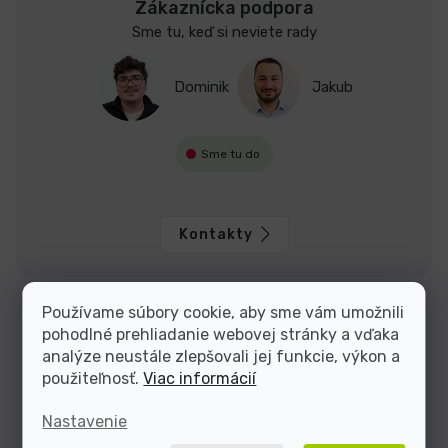
Zákaznícka podpora
Sme tu, keď si neviete rady
Dominik
Jakub
Sme tu do
Kontakty
Používame súbory cookie, aby sme vám umožnili
pohodlné prehliadanie webovej stránky a vďaka
analýze neustále zlepšovali jej funkcie, výkon a
použiteľnosť.
Viac informácií
Nastavenie