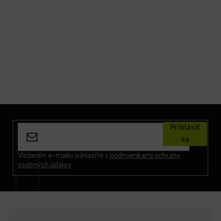
LCD
monitory
Príslušenstvo
Značky
Z
á
Prihlásiť
p
sa
ä
t
Vložením e-mailu súhlasíte s
podmienkami ochrany
osobných údajov
i
e