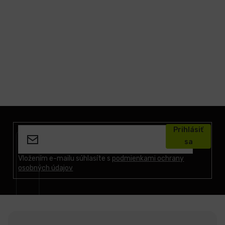
LCD
monitory
Príslušenstvo
Značky
Z
á
Prihlásiť
p
sa
ä
t
Vložením e-mailu súhlasíte s
podmienkami ochrany
osobných údajov
i
e