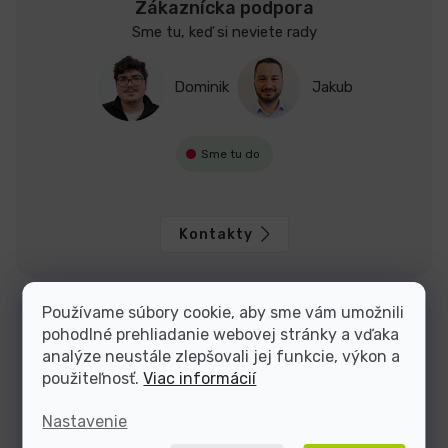
Zákaznícka podpora
Sme tu, keď si neviete rady
Dominik
Jakub
Sme tu do
Kontakty
Používame súbory cookie, aby sme vám umožnili
pohodlné prehliadanie webovej stránky a vďaka
analýze neustále zlepšovali jej funkcie, výkon a
použiteľnosť.
Viac informácií
Nastavenie