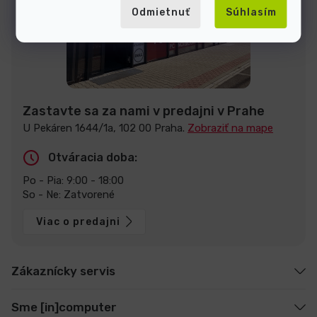
Odmietnuť
Súhlasím
Zastavte sa za nami v predajni v Prahe
U Pekáren 1644/1a, 102 00 Praha.
Zobraziť na mape
Otváracia doba:
Po - Pia: 9:00 - 18:00
So - Ne: Zatvorené
Viac o predajni
Zákaznícky servis
Sme [in]computer