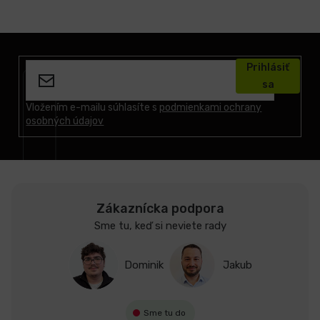
Z
á
Prihlásiť
p
sa
ä
t
Vložením e-mailu súhlasíte s
podmienkami ochrany
osobných údajov
i
e
Zákaznícka podpora
Sme tu, keď si neviete rady
Dominik
Jakub
Sme tu do