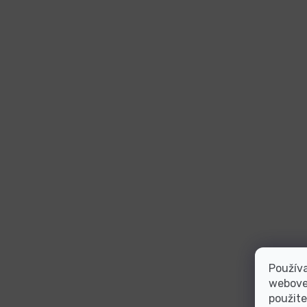
Používa
webovej
použite