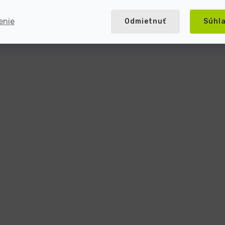
enie
Odmietnuť
Súhl