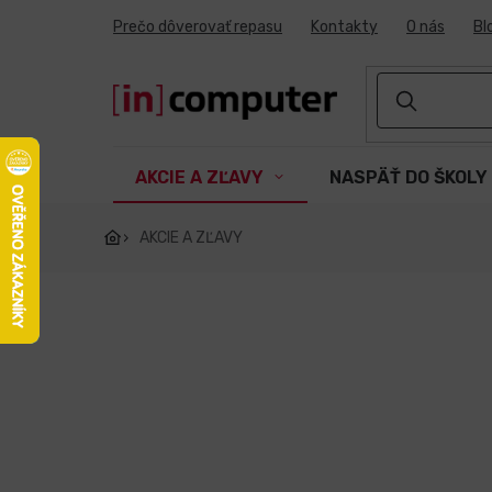
Prejsť
Prečo dôverovať repasu
Kontakty
O nás
Bl
na
obsah
AKCIE A ZĽAVY
NASPÄŤ DO ŠKOLY
AKCIE A ZĽAVY