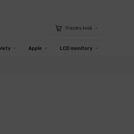
Prázdny košík
Nákupný
košík
blety
Apple
LCD monitory
Príslušen