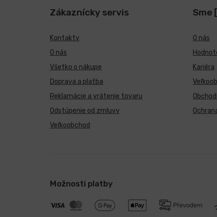
Zákaznícky servis
Sme 
Kontakty
O nás
O nás
Hodnote
Všetko o nákupe
Kariéra
Doprava a platba
Veľkoo
Reklamácie a vrátenie tovaru
Obchod
Odstúpenie od zmluvy
Ochran
Veľkoobchod
Možnosti platby