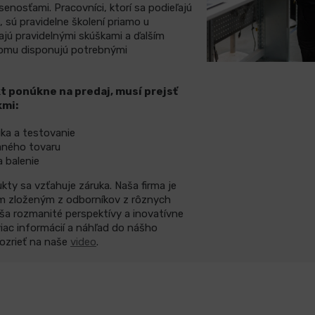
senosťami. Pracovníci, ktorí sa podieľajú
 sú pravidelne školení priamo u
jú pravidelnými skúškami a ďalším
čomu disponujú potrebnými
t ponúkne na predaj, musí prejsť
kmi:
ka a testovanie
aného tovaru
a balenie
kty sa vzťahuje záruka. Naša firma je
om zloženým z odborníkov z rôznych
áša rozmanité perspektívy a inovatívne
 viac informácií a náhľad do nášho
ozrieť na naše
video
.