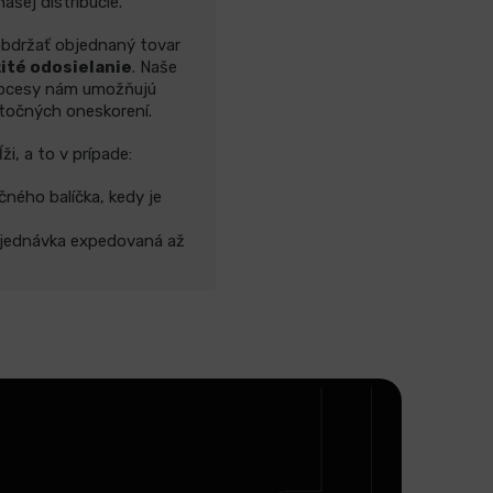
ašej distribúcie.
 obdržať objednaný tovar
ité odosielanie
. Naše
rocesy nám umožňujú
točných oneskorení.
i, a to v prípade:
čného balíčka, kedy je
objednávka expedovaná až