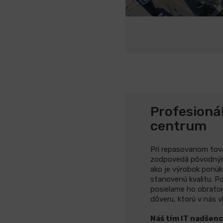
Profesioná
centrum
Pri repasovanom tov
zodpovedá pôvodným
ako je výrobok ponúk
stanovenú kvalitu. Po
posielame ho obratom
dôveru, ktorú v nás v
Náš tím IT nadšen