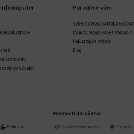
[in]computer
Poradíme vám
Výber notebooku krok za kroko
nie zákazníkov
Čo je to repasovaný notebook?
Najčastejšie otázky
bchod
Blog
né podmienky
a osobných údajov
Možnosti doručenia