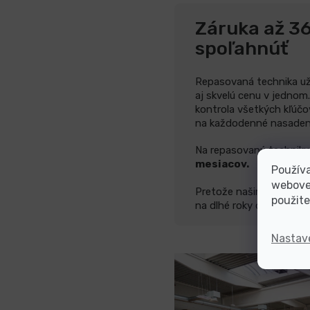
Záruka až 36
spoľahnúť
Repasovaná technika už 
aj skvelú cenu v jednom.
kontrola všetkých kľúčo
na každodenné nasadenie
Na repasovanú techniku
mesiacov.
Používa
webovej
Pretože našim produktom
použite
na dlhé roky dopredu. Ži
Nastav