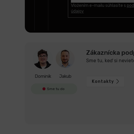
t
Vložením e-mailu súhlasíte s
pod
údajov
i
e
Zákaznícka pod
Sme tu, keď si neviet
Dominik
Jakub
Kontakty
Sme tu do