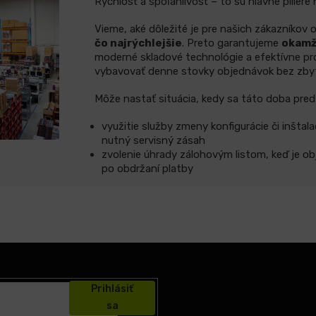
Rýchlosť a spoľahlivosť – to sú hlavné piliere n
Vieme, aké dôležité je pre našich zákazníkov
čo najrýchlejšie
. Preto garantujeme
okamž
moderné skladové technológie a efektívne p
vybavovať denne stovky objednávok bez zby
Môže nastať situácia, kedy sa táto doba predĺž
využitie služby zmeny konfigurácie či inštala
nutný servisný zásah
zvolenie úhrady zálohovým listom, keď je 
po obdržaní platby
Prihlásiť
sa