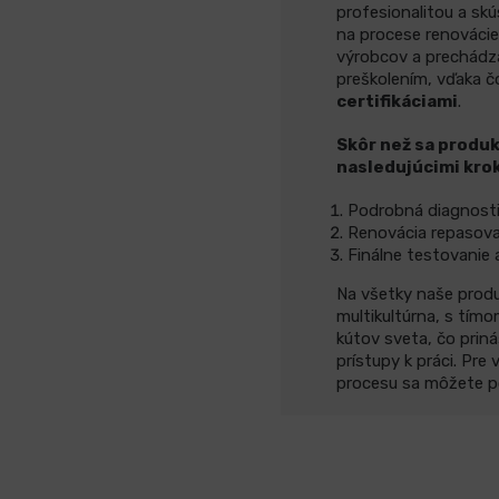
profesionalitou a skú
na procese renovácie,
výrobcov a prechádza
preškolením, vďaka 
certifikáciami
.
Skôr než sa produk
nasledujúcimi kro
Podrobná diagnosti
Renovácia repasov
Finálne testovanie 
Na všetky naše produ
multikultúrna, s tím
kútov sveta, čo prin
prístupy k práci. Pre
procesu sa môžete p