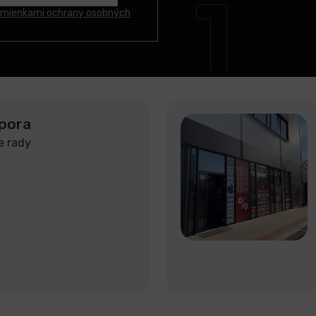
mienkami ochrany osobných
pora
e rady