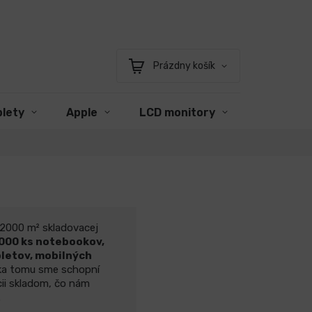
Prázdny košík
Nákupný
košík
blety
Apple
LCD monitory
Príslušen
 2000 m² skladovacej
.000 ks notebookov,
bletov, mobilných
a tomu sme schopní
ícii skladom, čo nám
.