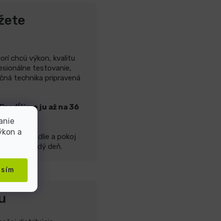
žete
rí chcú výkon, kvalitu
fesionálne testovanie,
čná technika pripravená
Predĺžime ju až na 36
anie
ýkon a
lavne pohodlie a pokoj
užívania každý deň.
asím
u