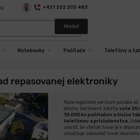
+421 222 205 483
og
Hľadať
Notebooky
Počítače
Telefóny a ta
ad repasovanej elektroniky
Naše logistické centrum ponúka až
plochy. Sortiment zahŕňa
vyše 20
10.000 ks počítačov a tisíce ta
telefónov a príslušenstva.
Vďak
zaistiť, že všetok tovar je k dispoz
umožňuje odosielať tovar okamžite