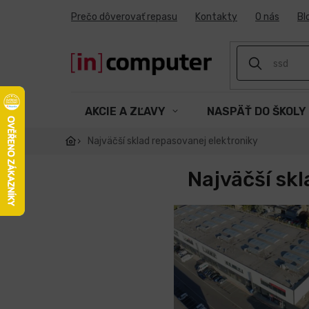
Prejsť
Prečo dôverovať repasu
Kontakty
O nás
Bl
na
obsah
AKCIE A ZĽAVY
NASPÄŤ DO ŠKOLY
Najväčší sklad repasovanej elektroniky
Najväčší skl