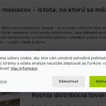
 mesiacov – istota, na ktorú sa mô
dávno nie je kompromis. Naopak – je to múdra voľba pre tých, kto
 Každé zariadenie, ktoré prejde našimi rukami, čaká dôkladné pro
vých komponentov a starostlivá príprava. Výsledkom je plne funk
 – v práci, v škole aj doma.
 ​​poskytujeme
záruku 12 mesiacov
.
Chcete ešte väčšiu istotu?
me súbory cookie, aby sme vám umožnili pohodlné prehliad
 stránky a vďaka analýze neustále zlepšovali jej funkcie, v
 naozaj veríme. S dlhšou zárukou získavate nielen ochranu, ale h
ľnosť.
Viac informácií
adne obavy, žiadna neistota – len spoľahlivý výkon a radosť z po
enie
Odmietnuť
Súhl
Rýchla distribúcia tovar