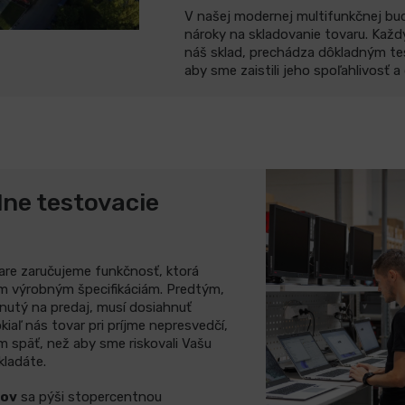
V našej modernej multifunkčnej bu
nároky na skladovanie tovaru. Každ
náš sklad, prechádza dôkladným te
aby sme zaistili jeho spoľahlivosť a
lne testovacie
are zaručujeme funkčnosť, ktorá
 výrobným špecifikáciám. Predtým,
nutý na predaj, musí dosiahnuť
kiaľ nás tovar pri príjme nepresvedčí,
 späť, než aby sme riskovali Vašu
kladáte.
cov
sa pýši stopercentnou