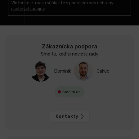
t
Vložením e-mailu súhlasíte s
podmienkami ochrany
osobných údajov
i
e
Zákaznícka podpora
Sme tu, keď si neviete rady
Dominik
Jakub
Sme tu do
Kontakty