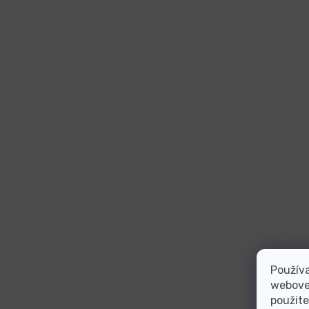
Používa
webovej
použite