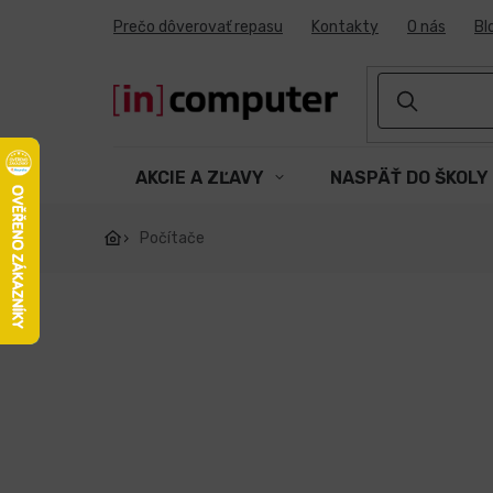
Prejsť
Prečo dôverovať repasu
Kontakty
O nás
Bl
na
obsah
AKCIE A ZĽAVY
NASPÄŤ DO ŠKOLY
Počítače