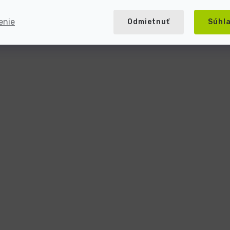
enie
Odmietnuť
Súhl