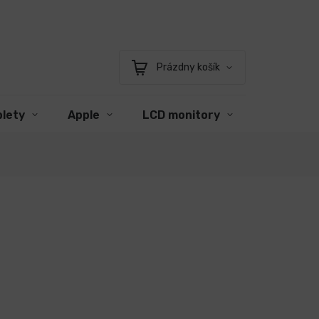
Prázdny košík
Nákupný
košík
blety
Apple
LCD monitory
Príslušen