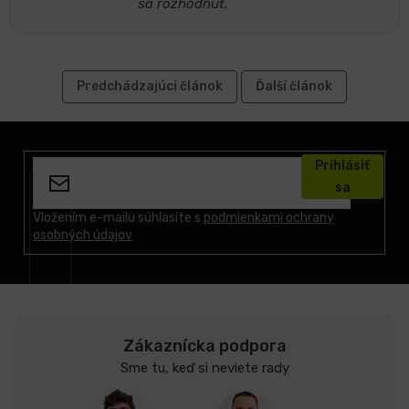
sa rozhodnúť.
Predchádzajúci článok
Ďalší článok
Z
á
Prihlásiť
p
sa
ä
t
Vložením e-mailu súhlasíte s
podmienkami ochrany
osobných údajov
i
e
Zákaznícka podpora
Sme tu, keď si neviete rady