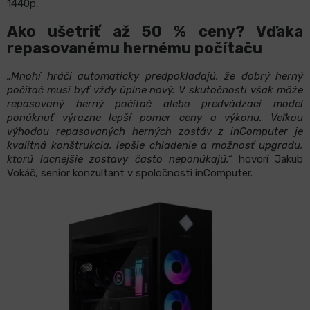
1440p.
Ako ušetriť až 50 % ceny? Vďaka
repasovanému hernému počítaču
„Mnohí hráči automaticky predpokladajú, že dobrý herný
počítač musí byť vždy úplne nový. V skutočnosti však môže
repasovaný herný počítač alebo predvádzací model
ponúknuť výrazne lepší pomer ceny a výkonu. Veľkou
výhodou repasovaných herných zostáv z inComputer je
kvalitná konštrukcia, lepšie chladenie a možnosť upgradu,
ktorú lacnejšie zostavy často neponúkajú,“
hovorí Jakub
Vokáč, senior konzultant v spoločnosti inComputer.