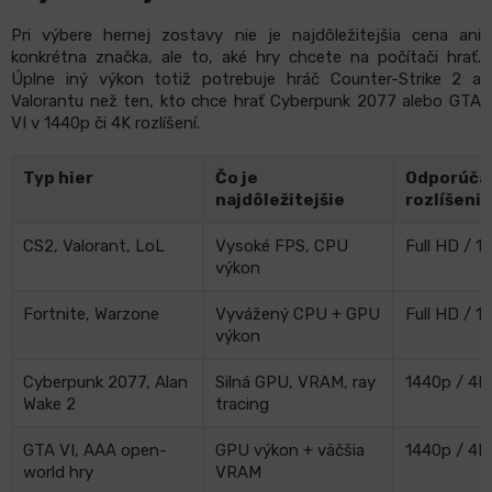
Pri výbere hernej zostavy nie je najdôležitejšia cena ani
konkrétna značka, ale to, aké hry chcete na počítači hrať.
Úplne iný výkon totiž potrebuje hráč Counter-Strike 2 a
Valorantu než ten, kto chce hrať Cyberpunk 2077 alebo GTA
VI v 1440p či 4K rozlíšení.
Typ hier
Čo je
Odporúča
najdôležitejšie
rozlíšenie
CS2, Valorant, LoL
Vysoké FPS, CPU
Full HD / 1
výkon
Fortnite, Warzone
Vyvážený CPU + GPU
Full HD / 1
výkon
Cyberpunk 2077, Alan
Silná GPU, VRAM, ray
1440p / 4K
Wake 2
tracing
GTA VI, AAA open-
GPU výkon + väčšia
1440p / 4K
world hry
VRAM