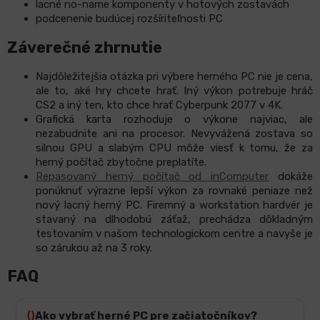
lacné no-name komponenty v hotových zostavách
podcenenie budúcej rozšíriteľnosti PC
Záverečné zhrnutie
Najdôležitejšia otázka pri výbere herného PC nie je cena,
ale to, aké hry chcete hrať. Iný výkon potrebuje hráč
CS2 a iný ten, kto chce hrať Cyberpunk 2077 v 4K.
Grafická karta rozhoduje o výkone najviac, ale
nezabudnite ani na procesor. Nevyvážená zostava so
silnou GPU a slabým CPU môže viesť k tomu, že za
herný počítač zbytočne preplatíte.
Repasovaný herný počítač od inComputer
dokáže
ponúknuť výrazne lepší výkon za rovnaké peniaze než
nový lacný herný PC. Firemný a workstation hardvér je
stavaný na dlhodobú záťaž, prechádza dôkladným
testovaním
v našom technologickom centre a navyše je
so zárukou až na 3 roky.
FAQ
Ako vybrať herné PC pre začiatočníkov?