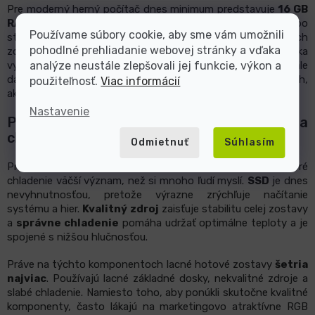
Pre moderný herný počítač dnes minimum predstavuje
16 GB
RAM
, ale pri náročnejších AAA hrách, multitaskingu alebo
Používame súbory cookie, aby sme vám umožnili
streamovaní už dáva zmysel 32 GB RAM. Pri nových herných
pohodlné prehliadanie webovej stránky a vďaka
zostavách sa dnes odporúča hlavne DDR5, ktorá ponúka
vyššie rýchlosti a lepšiu efektivitu než DDR4. DDR4 však stále
analýze neustále zlepšovali jej funkcie, výkon a
dáva zmysel pri lacnejších alebo upgradovaných zostavách,
použiteľnosť.
Viac informácií
ak nechcete meniť základnú dosku aj procesor.
Nastavenie
Prečo venovať pozornosť aj SSD, zdroju a
chladeniu?
Odmietnuť
Súhlasím
Pri výbere herného počítača majú SSD, kvalitný zdroj a dobré
chladenie väčší význam, než si mnoho ľudí myslí.
SSD
je dnes
nevyhnutnosťou, pretože výrazne zrýchľuje načítanie
systému a hier.
Kvalitný zdroj
zaisťuje stabilitu celej zostavy
a
správne chladenie
pomáha udržať optimálne teploty a je
spojené s nižšou hlučnosťou.
Práve na týchto komponentoch lacné hotové zostavy
šetria
najviac
. Používajú lacné základné dosky, nekvalitné zdroje a
slabé chladenie. Namiesto toho, aby ponúkli skutočne kvalitné
komponenty, často lákajú na marketingovo atraktívne RGB