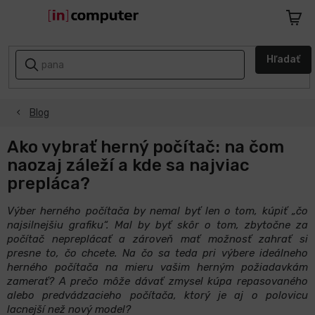
Prejsť
na
Nákup
obsah
košík
AKCIE
Hľadať
A
ZĽAVY
Blog
NASPÄŤ
DO
ŠKOLY
Ako vybrať herný počítač: na čom
naozaj záleží a kde sa najviac
Notebooky
prepláca?
Výber herného počítača by nemal byť len o tom, kúpiť „čo
Počítače
najsilnejšiu grafiku“. Mal by byť skôr o tom, zbytočne za
počítač nepreplácať a zároveň mať možnosť zahrať si
presne to, čo chcete. Na čo sa teda pri výbere ideálneho
Telefóny
a
herného počítača na mieru vašim herným požiadavkám
tablety
zamerať? A prečo môže dávať zmysel kúpa repasovaného
alebo predvádzacieho počítača, ktorý je aj o polovicu
lacnejší než nový model?
Apple