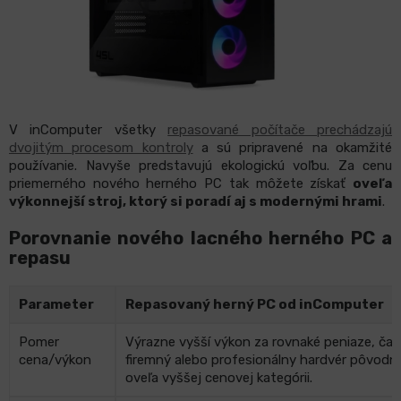
V inComputer všetky
repasované počítače prechádzajú
dvojitým procesom kontroly
a sú pripravené na okamžité
používanie. Navyše predstavujú ekologickú voľbu. Za cenu
priemerného nového herného PC tak môžete získať
oveľa
výkonnejší stroj, ktorý si poradí aj s modernými hrami
.
Porovnanie nového lacného herného PC a
repasu
Parameter
Repasovaný herný PC od inComputer
Pomer
Výrazne vyšší výkon za rovnaké peniaze, ča
cena/výkon
firemný alebo profesionálny hardvér pôvodn
oveľa vyššej cenovej kategórii.