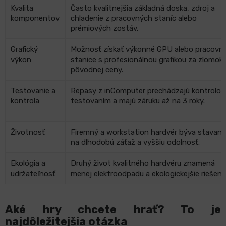
Kvalita
Často kvalitnejšia základná doska, zdroj a
komponentov
chladenie z pracovných staníc alebo
prémiových zostáv.
Grafický
Možnosť získať výkonné GPU alebo pracovn
výkon
stanice s profesionálnou grafikou za zlomok
pôvodnej ceny.
Testovanie a
Repasy z inComputer prechádzajú kontrolou
kontrola
testovaním a majú záruku až na 3 roky.
Životnosť
Firemný a workstation hardvér býva stavaný
na dlhodobú záťaž a vyššiu odolnosť.
Ekológia a
Druhý život kvalitného hardvéru znamená
udržateľnosť
menej elektroodpadu a ekologickejšie riešenie
Aké hry chcete hrať? To je
najdôležitejšia otázka