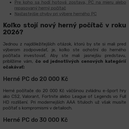
Pre koho sa hodí hotová zostava, PC na mieru alebo
repasovaný herný počítač
Najčastejšie chyby pri výbere herného PC
Koľko stojí nový herný počítač v roku
2026?
Jednou z najdôležitejších otázok, ktorú by ste si mali pred
výberom zodpovedať, je, koľko ste ochotní do herného
počítača investovať. Aby ste mali jasnejšiu predstavu,
priblížime vám,
čo od jednotlivých cenových kategórií
očakávať:
Herné PC do 20 000 Kč
Herné počítače do 20 000 Kč väčšinou zvládnu e-šport hry
ako CS2, Valorant, Fortnite alebo League of Legends vo Full
HD rozlíšení. Pri modernejších AAA tituloch už však musíte
počítať s kompromismi v detailoch.
Herné PC do 30 000 Kč