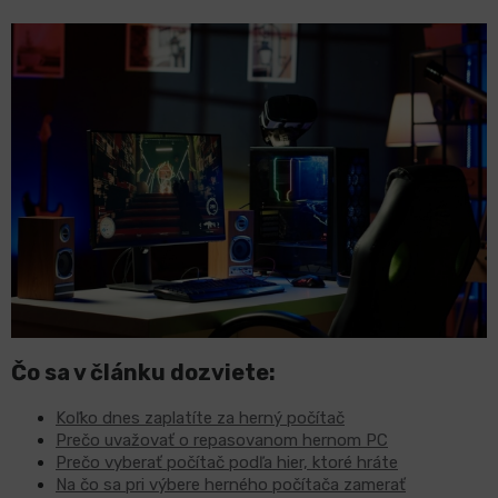
LCD
monitory
Príslušenstvo
Značky
Čo sa v článku dozviete:
Koľko dnes zaplatíte za herný počítač
Prečo uvažovať o repasovanom hernom PC
Prečo vyberať počítač podľa hier, ktoré hráte
Na čo sa pri výbere herného počítača zamerať