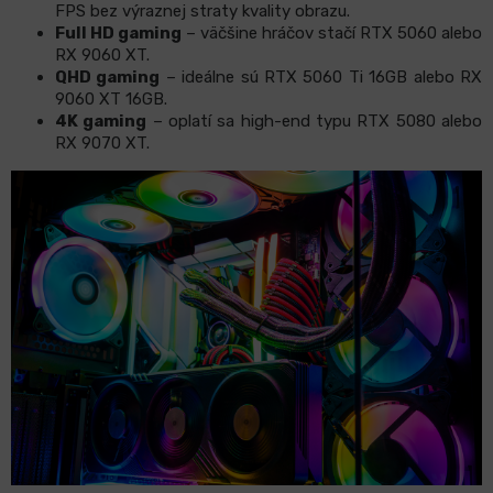
FPS bez výraznej straty kvality obrazu.
Full HD gaming
– väčšine hráčov stačí RTX 5060 alebo
RX 9060 XT.
QHD gaming
– ideálne sú RTX 5060 Ti 16GB alebo RX
9060 XT 16GB.
4K gaming
– oplatí sa high-end typu RTX 5080 alebo
RX 9070 XT.