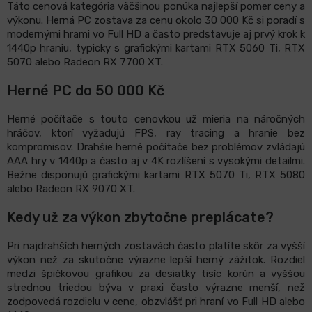
Táto cenová kategória väčšinou ponúka najlepší pomer ceny a
výkonu. Herná PC zostava za cenu okolo 30 000 Kč si poradí s
modernými hrami vo Full HD a často predstavuje aj prvý krok k
1440p hraniu, typicky s grafickými kartami RTX 5060 Ti, RTX
5070 alebo Radeon RX 7700 XT.
Herné PC do 50 000 Kč
Herné počítače s touto cenovkou už mieria na náročných
hráčov, ktorí vyžadujú FPS, ray tracing a hranie bez
kompromisov. Drahšie herné počítače bez problémov zvládajú
AAA hry v 1440p a často aj v 4K rozlíšení s vysokými detailmi.
Bežne disponujú grafickými kartami RTX 5070 Ti, RTX 5080
alebo Radeon RX 9070 XT.
Kedy už za výkon zbytočne preplácate?
Pri najdrahších herných zostavách často platíte skôr za vyšší
výkon než za skutočne výrazne lepší herný zážitok. Rozdiel
medzi špičkovou grafikou za desiatky tisíc korún a vyššou
strednou triedou býva v praxi často výrazne menší, než
zodpovedá rozdielu v cene, obzvlášť pri hraní vo Full HD alebo