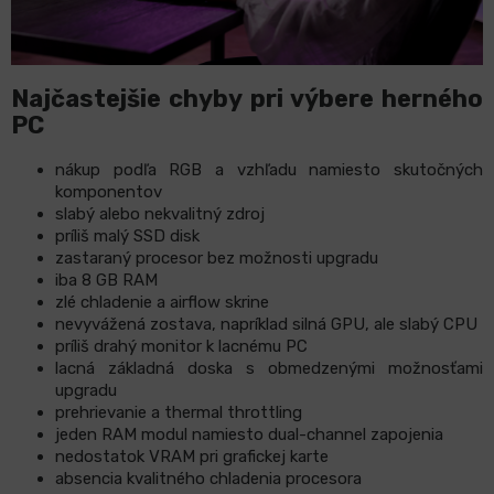
Najčastejšie chyby pri výbere herného
PC
nákup podľa RGB a vzhľadu namiesto skutočných
komponentov
slabý alebo nekvalitný zdroj
príliš malý SSD disk
zastaraný procesor bez možnosti upgradu
iba 8 GB RAM
zlé chladenie a airflow skrine
nevyvážená zostava, napríklad silná GPU, ale slabý CPU
príliš drahý monitor k lacnému PC
lacná základná doska s obmedzenými možnosťami
upgradu
prehrievanie a thermal throttling
jeden RAM modul namiesto dual-channel zapojenia
nedostatok VRAM pri grafickej karte
absencia kvalitného chladenia procesora