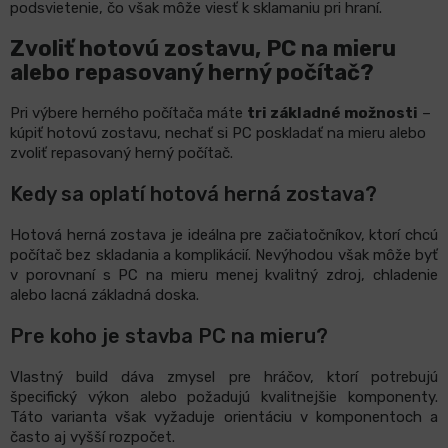
podsvietenie, čo však môže viesť k sklamaniu pri hraní.
Zvoliť hotovú zostavu, PC na mieru
alebo repasovaný herný počítač?
Pri výbere herného počítača máte
tri základné možnosti
–
kúpiť hotovú zostavu, nechať si PC poskladať na mieru alebo
zvoliť repasovaný herný počítač.
Kedy sa oplatí hotová herná zostava?
Hotová herná zostava je ideálna pre začiatočníkov, ktorí chcú
počítač bez skladania a komplikácií. Nevýhodou však môže byť
v porovnaní s PC na mieru menej kvalitný zdroj, chladenie
alebo lacná základná doska.
Pre koho je stavba PC na mieru?
Vlastný build dáva zmysel pre hráčov, ktorí potrebujú
špecifický výkon alebo požadujú kvalitnejšie komponenty.
Táto varianta však vyžaduje orientáciu v komponentoch a
často aj vyšší rozpočet.