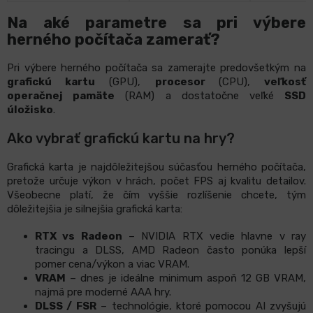
Na aké parametre sa pri výbere
herného počítača zamerať?
Pri výbere herného počítača sa zamerajte predovšetkým na
grafickú kartu
(GPU),
procesor
(CPU),
veľkosť
operačnej pamäte
(RAM) a dostatočne veľké
SSD
úložisko
.
Ako vybrať grafickú kartu na hry?
Grafická karta je najdôležitejšou súčasťou herného počítača,
pretože určuje výkon v hrách, počet FPS aj kvalitu detailov.
Všeobecne platí, že čím vyššie rozlíšenie chcete, tým
dôležitejšia je silnejšia grafická karta:
RTX vs Radeon
– NVIDIA RTX vedie hlavne v ray
tracingu a DLSS, AMD Radeon často ponúka lepší
pomer cena/výkon a viac VRAM.
VRAM
– dnes je ideálne minimum aspoň 12 GB VRAM,
najmä pre moderné AAA hry.
DLSS / FSR
– technológie, ktoré pomocou AI zvyšujú