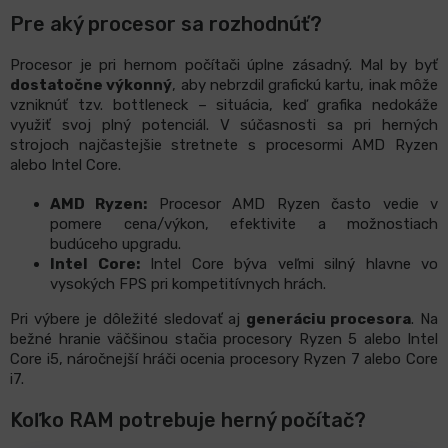
Pre aký procesor sa rozhodnúť?
Procesor je pri hernom počítači úplne zásadný. Mal by byť
dostatočne výkonný
, aby nebrzdil grafickú kartu, inak môže
vzniknúť tzv. bottleneck – situácia, keď grafika nedokáže
využiť svoj plný potenciál. V súčasnosti sa pri herných
strojoch najčastejšie stretnete s procesormi AMD Ryzen
alebo Intel Core.
AMD Ryzen:
Procesor AMD Ryzen často vedie v
pomere cena/výkon, efektivite a možnostiach
budúceho upgradu.
Intel Core:
Intel Core býva veľmi silný hlavne vo
vysokých FPS pri kompetitívnych hrách.
Pri výbere je dôležité sledovať aj
generáciu procesora
. Na
bežné hranie väčšinou stačia procesory Ryzen 5 alebo Intel
Core i5, náročnejší hráči ocenia procesory Ryzen 7 alebo Core
i7.
Koľko RAM potrebuje herný počítač?