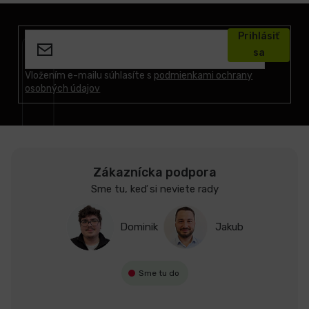
Z
á
Prihlásiť
p
sa
ä
t
Vložením e-mailu súhlasíte s
podmienkami ochrany
osobných údajov
i
e
Zákaznícka podpora
Sme tu, keď si neviete rady
Dominik
Jakub
Sme tu do