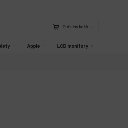
Prázdny košík
Nákupný
košík
blety
Apple
LCD monitory
Príslušen