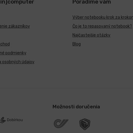
[in]computer
Poradíme vám
Výber notebooku krok za kroko
nie zákazníkov
Čo je to repasovaný notebook?
Najčastejšie otázky
bchod
Blog
né podmienky
a osobných údajov
Možnosti doručenia