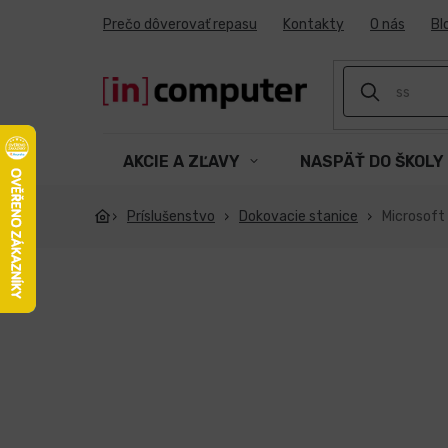
Prejsť
Prečo dôverovať repasu
Kontakty
O nás
Bl
na
obsah
AKCIE A ZĽAVY
NASPÄŤ DO ŠKOLY
Príslušenstvo
Dokovacie stanice
Microsoft