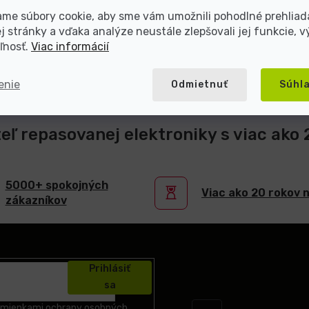
me súbory cookie, aby sme vám umožnili pohodlné prehliad
 stránky a vďaka analýze neustále zlepšovali jej funkcie, v
ľnosť.
Viac informácií
enie
Odmietnuť
Súhl
teľ repasovanej elektroniky s viac ako
5000+ spokojných
Viac ako 20 rokov 
zákazníkov
Prihlásiť
sa
mienkami ochrany osobných