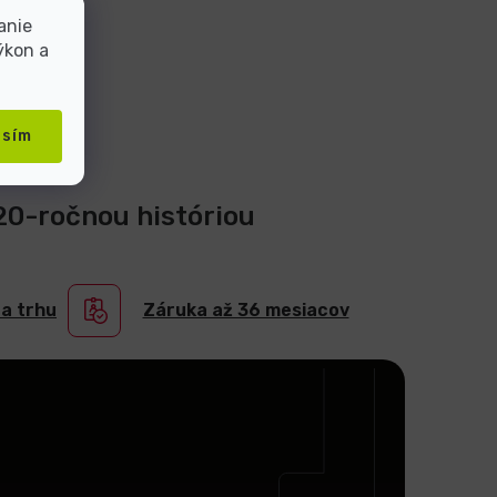
anie
ýkon a
asím
 20-ročnou históriou
na trhu
Záruka až 36 mesiacov