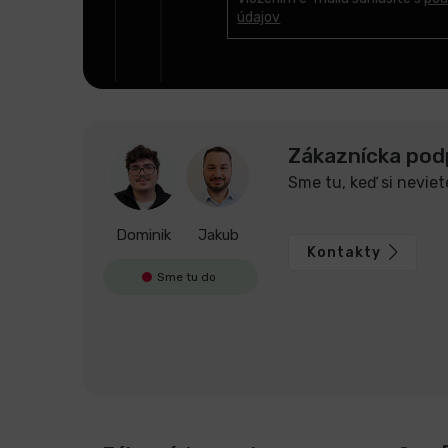
t
údajov
i
e
Zákaznícka pod
Sme tu, keď si neviet
Dominik
Jakub
Kontakty
Sme tu do