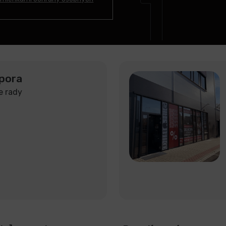
pora
e rady