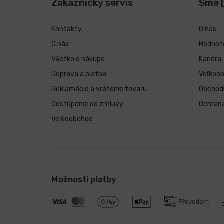
Zákaznícky servis
Sme 
Kontakty
O nás
O nás
Hodnote
Všetko o nákupe
Kariéra
Doprava a platba
Veľkoo
Reklamácie a vrátenie tovaru
Obchod
Odstúpenie od zmluvy
Ochran
Veľkoobchod
Možnosti platby