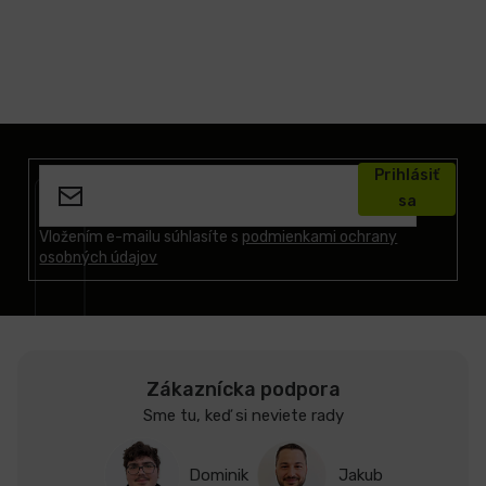
Z
á
Prihlásiť
p
sa
ä
t
Vložením e-mailu súhlasíte s
podmienkami ochrany
osobných údajov
i
e
Zákaznícka podpora
Sme tu, keď si neviete rady
Dominik
Jakub