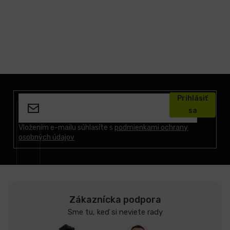
Z
á
Prihlásiť
p
sa
ä
t
Vložením e-mailu súhlasíte s
podmienkami ochrany
osobných údajov
i
e
Zákaznícka podpora
Sme tu, keď si neviete rady