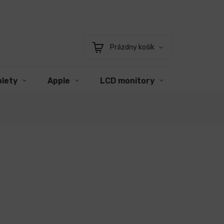
Prázdny košík
Nákupný
košík
blety
Apple
LCD monitory
Príslušen