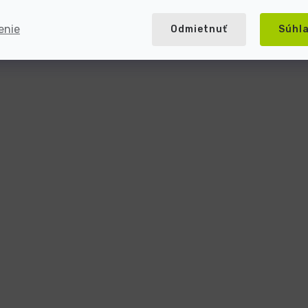
enie
Odmietnuť
Súhl