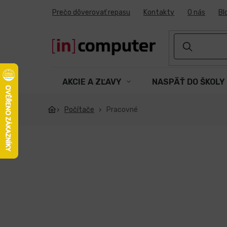
Prejsť
Prečo dôverovať repasu
Kontakty
O nás
Bl
na
obsah
AKCIE A ZĽAVY
NASPÄŤ DO ŠKOLY
Počítače
Pracovné