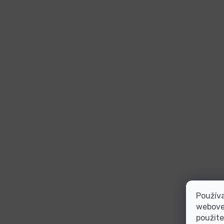
Používa
webovej
použite