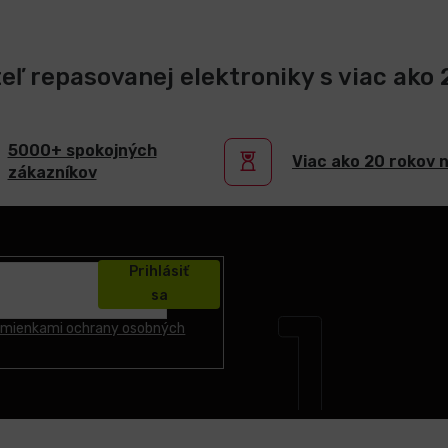
teľ repasovanej elektroniky s viac ako
5000+ spokojných
Viac ako 20 rokov 
zákazníkov
Prihlásiť
sa
mienkami ochrany osobných