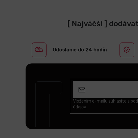
[ Najväčší ] dodáva
Odoslanie do 24 hodín
Z
á
p
ä
t
Vložením e-mailu súhlasíte s
pod
údajov
i
e