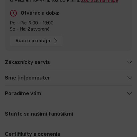
U Pekáren 1644/1a, 102 00 Praha.
Zobraziť na mape
Otváracia doba:
Po - Pia: 9:00 - 18:00
So - Ne: Zatvorené
Viac o predajni
Zákaznícky servis
Sme [in]computer
Poradíme vám
Staňte sa našimi fanúšikmi
Certifikáty a ocenenia