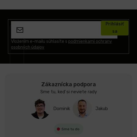
Z
á
Prihlásiť
p
sa
ä
t
Vložením e-mailu súhlasíte s
podmienkami ochrany
osobných údajov
i
e
Zákaznícka podpora
Sme tu, keď si neviete rady
Dominik
Jakub
Sme tu do