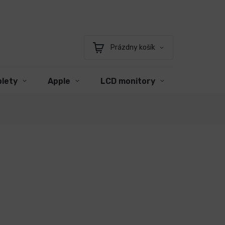
Prázdny košík
Nákupný
košík
blety
Apple
LCD monitory
Príslušen