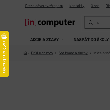
Prejsť
Prečo dôverovať repasu
Kontakty
O nás
Bl
na
obsah
AKCIE A ZĽAVY
NASPÄŤ DO ŠKOLY
Príslušenstvo
Software a služby
Inštalačné