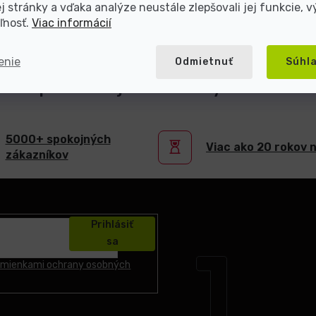
 stránky a vďaka analýze neustále zlepšovali jej funkcie, v
ľnosť.
Viac informácií
enie
Odmietnuť
Súhl
teľ repasovanej elektroniky s viac ako
5000+ spokojných
Viac ako 20 rokov 
zákazníkov
Prihlásiť
sa
mienkami ochrany osobných