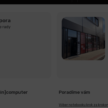
pora
e rady
[in]computer
Poradíme vám
Výber notebooku krok za kroko