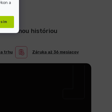
ýkon a
asím
 20-ročnou históriou
na trhu
Záruka až 36 mesiacov