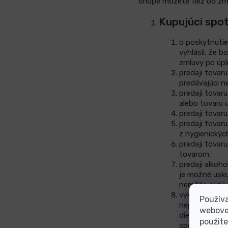
shope môžete tiež od zm
Kupujúci spo
o poskytnutie
vyhlásil, že 
zmluvy po úpl
predaji tovar
predávajúci n
predaji tovar
alebo tovaru 
predaji tovaru
predaji tovar
z hygienickýc
predaji tovar
tovarom,
predaji alkoh
je možné usku
nemôže ovply
vykonanie nal
Používa
neplatí pre z
webovej
dielov potreb
použite
spotrebiteľa a