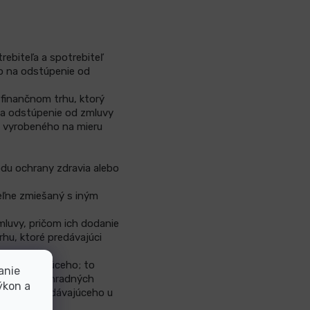
rebiteľa a spotrebiteľ
vo na odstúpenie od
 finančnom trhu, ktorý
na odstúpenie od zmluvy
u vyrobeného na mieru
odu ochrany zdravia alebo
eľne zmiešaný s iným
mluvy, pričom ich dodanie
rhu, ktoré predávajúci
al predávajúceho; to
anie
varu ako náhradných
ýkon a
ávštevy predávajúceho u