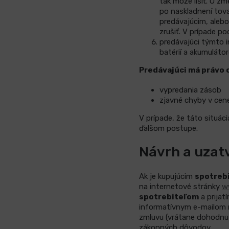
tak môže líšiť. O 
po naskladnení tov
predávajúcim, aleb
zrušiť. V prípade p
predávajúci týmto i
batérií a akumulát
Predávajúci má právo 
vypredania zásob
zjavné chyby v cene
V prípade, že táto situá
ďalšom postupe.
Návrh a uzat
Ak je kupujúcim
spotreb
na internetové stránky
w
spotrebiteľom
a prijat
informatívnym e-mailom n
zmluvu (vrátane dohodnut
zákonných dôvodov.