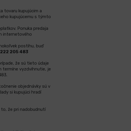
ka tovaru kupujúcim a
ceho kupujúcemu s týmto
platkov. Ponuka predaja
ch internetového
hokoľvek postihu, buď
 222 205 483
ípade, že sú tieto údaje
 termíne vyzdvihnutie, je
483.
utočnenie objednávky sú v
lady si kupujúci hradí
to, že pri nadobudnutí