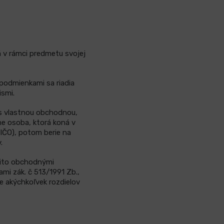
á v rámci predmetu svojej
podmienkami sa riadia
ismi.
 s vlastnou obchodnou,
e osoba, ktorá koná v
(IČO), potom berie na
.
mito obchodnými
mi zák. č 513/1991 Zb.,
e akýchkoľvek rozdielov