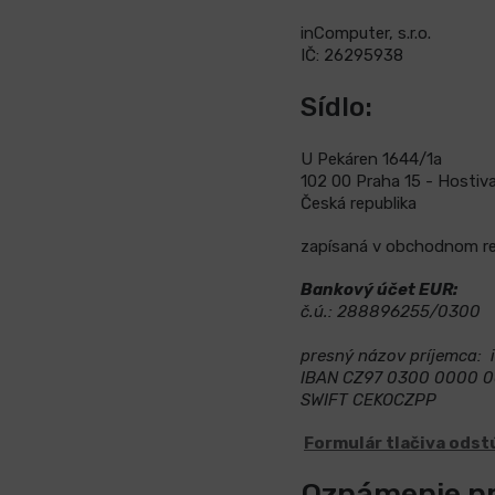
inComputer, s.r.o.
IČ:
26295938
Sídlo:
U Pekáren 1644/1a
102 00 Praha 15 - Hostiv
Česká republika
zapísaná v obchodnom reg
Bankový účet EUR:
č.ú.:
288896255/0300
presný názov príjemca: i
IBAN
CZ97 0300 0000 
SWIFT
CEKOCZPP
Formulár tlačiva ods
Oznámenie pr