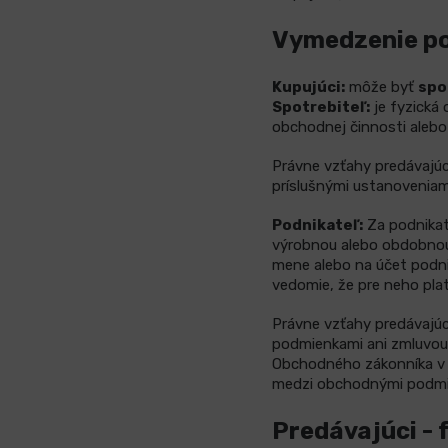
Vymedzenie p
Kupujúci:
môže byť
spo
Spotrebiteľ:
je fyzická 
obchodnej činnosti alebo 
Právne vzťahy predávajú
príslušnými ustanoveniami
Podnikateľ:
Za podnikat
výrobnou alebo obdobnou 
mene alebo na účet podnik
vedomie, že pre neho pla
Právne vzťahy predávajúc
podmienkami ani zmluvou 
Obchodného zákonníka v zn
medzi obchodnými podmie
Predávajúci - 