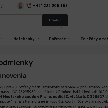
+421 222 205 483
og
Hľadať
Notebooky
Počítače
Telefóny a ta
odmienky
anovenia
 upravujú vzťahy medzi zmluvnými stranami kúpnej zmluvy, kedy
s.r.o
.
, IČO
26295938
, so sídlom
U Pekáren 1644, Hostivař, 102 
 Městského soudu v Prahe, oddiel
C
, vložka č.
C 293527
ak
mputer") a na strane druhej je kupujúci, ktorý môže byť aj spotreb
mácie o predávajúcom sú uvedené na webovej stránke www.incomput