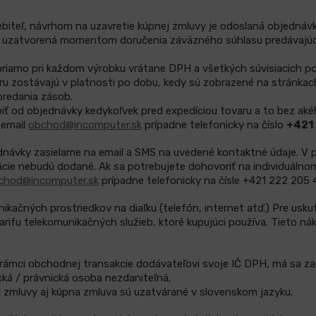
ebiteľ, návrhom na uzavretie kúpnej zmluvy je odoslaná objednáv
e uzatvorená momentom doručenia záväzného súhlasu predávajú
riamo pri každom výrobku vrátane DPH a všetkých súvisiacich po
ru zostávajú v platnosti po dobu, kedy sú zobrazené na stránka
predania zásob.
iť od objednávky kedykoľvek pred expedíciou tovaru a to bez aké
 email
obchod@incomputer.sk
prípadne telefonicky na číslo
+421
dnávky zasielame na email a SMS na uvedené kontaktné údaje. V pr
cie nebudú dodané. Ak sa potrebujete dohovoriť na individuálnom
chod@incomputer.sk
prípadne telefonicky na čísle +421 222 205 
ikačných prostriedkov na diaľku (telefón, internet atď.) Pre usk
arifu telekomunikačných služieb, ktoré kupujúci používa. Tieto nák
rámci obchodnej transakcie dodávateľovi svoje IČ DPH, má sa za 
cká / právnická osoba nezdaniteľná.
j zmluvy aj kúpna zmluva sú uzatvárané v slovenskom jazyku.