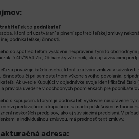
ojmov:
trebiteľ
alebo
podnikateľ
osoba, ktorá pri uzatváraní a plnení spotrebiteľskej zmluvy nekon
inej podnikateľskej činnosti.
ceho so spotrebiteľom výslovne neupravené týmito obchodnými 
 zák. č 40/1964 Zb., Občiansky zákonník, ako aj súvisiacimi predp
eľa sa považuje každá osoba, ktorá uzatvára zmluvu v súvislosti
činnosťou či pri samostatnom výkone svojho povolania, prípadn
ateľa. Ak uvedie Kupujúci v objednávke svoje identifikačné číslo 
tia pravidlá uvedené v obchodných podmienkach pre podnikateľov
eho s kupujúcim, ktorým je podnikateľ, výslovne neupravené tý
medzi predávajúcim a kupujúcim sa riadia príslušnými ustanovenia
ení neskorších predpisov, ako aj súvisiacimi predpismi. V prípad
nkami a individuálnou zmluvou, má prednosť text zmluvy.
fakturačná adresa: