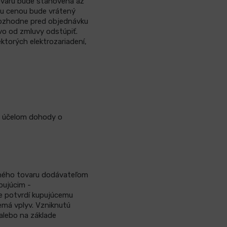
tovaru bude stanovená až
ou cenou bude vrátený
erozhodne pred objednávku
ávo od zmluvy odstúpiť.
ktorých elektrozariadení,
za účelom dohody o
aného tovaru dodávateľom
pujúcim -
ne potvrdí kupujúcemu
emá vplyv. Vzniknutú
alebo na základe