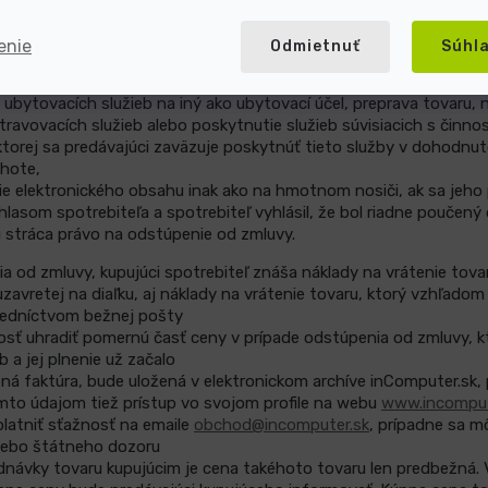
ových záznamov, obrazových záznamov, zvukovoobrazových zázna
softvéru predávaných v ochrannom obale, ak spotrebiteľ tento ob
enie
Odmietnuť
Súhl
dickej tlače s výnimkou predaja na základe dohody o predplatnom a
 v ochrannom obale,
 ubytovacích služieb na iný ako ubytovací účel, preprava tovaru,
travovacích služieb alebo poskytnutie služieb súvisiacich s činno
ktorej sa predávajúci zaväzuje poskytnúť tieto služby v dohodnu
ehote,
e elektronického obsahu inak ako na hmotnom nosiči, ak sa jeho
lasom spotrebiteľa a spotrebiteľ vyhlásil, že bol riadne poučený
 stráca právo na odstúpenie od zmluvy.
a od zmluvy, kupujúci spotrebiteľ znáša náklady na vrátenie tova
zavretej na diaľku, aj náklady na vrátenie tovaru, ktorý vzhľadom
redníctvom bežnej pošty
osť uhradiť pomernú časť ceny v prípade odstúpenia od zmluvy, 
 a jej plnenie už začalo
ušná faktúra, bude uložená v elektronickom archíve inComputer.sk,
ýmto údajom tiež prístup vo svojom profile na webu
www.incomput
latniť sťažnosť na emaile
obchod@incomputer.sk
, prípadne sa m
lebo štátneho dozoru
dnávky tovaru kupujúcim je cena takéhoto tovaru len predbežná.