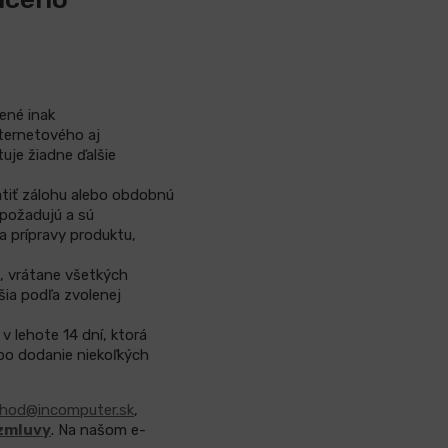
ené inak
nternetového aj
uje žiadne ďalšie
atiť zálohu alebo obdobnú
 požadujú a sú
a prípravy produktu,
, vrátane všetkých
ia podľa zvolenej
v lehote 14 dní, ktorá
ebo dodanie niekoľkých
hod@incomputer.sk
,
 zmluvy
. Na našom e-