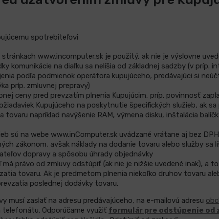
ujúcemu spotrebiteľovi
stránkach www.incomputer.sk je použitý, ak nie je výslovne uved
ky komunikácie na diaľku sa nelíšia od základnej sadzby (v príp. i
jenia podľa podmienok operátora kupujúceho, predávajúci si neúčt
ýka príp. zmluvnej prepravy)
nej ceny pred prevzatím plnenia Kupujúcim, príp. povinnosť zapl
požiadaviek Kupujúceho na poskytnutie špecifických služieb, ak sa
 tovaru napríklad navýšenie RAM, výmena disku, inštalácia balíčk
žieb sú na webe www.inComputer.sk uvádzané vrátane aj bez DPH
ch zákonom, avšak náklady na dodanie tovaru alebo služby sa líš
ateľov dopravy a spôsobu úhrady objednávky
 má právo od zmluvy odstúpiť (ak nie je nižšie uvedené inak), a to 
zatia tovaru. Ak je predmetom plnenia niekoľko druhov tovaru al
prevzatia poslednej dodávky tovaru.
y musí zaslať na adresu predávajúceho, na e-mailovú adresu
obc
 telefonátu. Odporúčame využiť
formulár pre odstúpenie od