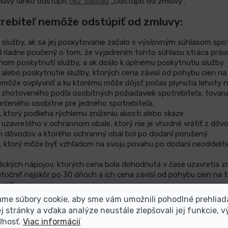
luvy ľahko odstúpiť
cez tlačidlo
„Odstúpiť od zmluvy“.
trebiteľ nemôže odstúpiť od zmluvy:
 služby, ak sa jej poskytovanie začalo s výslovným súhlasom spot
bol riadne poučený o tom, že vyjadrením tohto súhlasu stráca prá
nom poskytnutí služby, a ak došlo k úplnému poskytnutiu služby
u alebo poskytnutie služby, ktorých cena závisí od pohybu cien na
emôže ovplyvniť a ku ktorému môže dôjsť počas plynutia lehoty 
u zhotoveného podľa osobitných požiadaviek spotrebiteľa, tovar
určeného osobitne pre jedného spotrebiteľa,
, ktorý podlieha rýchlemu zníženiu akosti alebo skaze
u uzavretého v ochrannom obale, ktorý nie je vhodné vrátiť z dôv
h dôvodov a ktorého ochranný obal bol po dodaní porušený
u, ktorý môže byť vzhľadom na svoju povahu po dodaní neoddelit
olických nápojov, ktorých cena bola dohodnutá v čase uzavretia z
točniť najskôr po 30 dňoch a ich cena závisí od pohybu cien na t
vniť,
iehavých opráv alebo údržby, o ktoré spotrebiteľ výslovne požiad
me súbory cookie, aby sme vám umožnili pohodlné prehliad
mluvy o službách a zmluvy, ktorých predmetom je predaj iného to
 stránky a vďaka analýze neustále zlepšovali jej funkcie, v
ných na vykonanie opravy alebo údržby, ak boli uzavreté počas n
ľnosť.
Viac informácií
 spotrebiteľ si tieto služby alebo tovary vopred neobjednal,