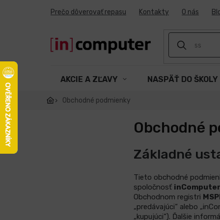
Prejsť
Prečo dôverovať repasu
Kontakty
O nás
Bl
na
obsah
AKCIE A ZĽAVY
NASPÄŤ DO ŠKOLY
Obchodné podmienky
Obchodné p
Základné ust
Tieto obchodné podmienky
spoločnosť
inComputer 
Obchodnom registri
MSPH
„predávajúci“ alebo „inCo
„kupujúci“). Ďalšie infor