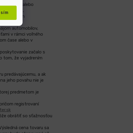
mov, kníh alebo
al rozbalil,
asím
 predaj kníh
 nájom automobilov,
sťami v rámci voľného
tom čase alebo v
 poskytovanie začalo s
 o tom, že vyjadrením
ru predávajúcemu, a ak
 na jeho povahu nie je
ktorej predmetom je
 pričom registrovaní
er.sk
ôže obrátiť so sťažnosťou
 Výsledná cena tovaru sa