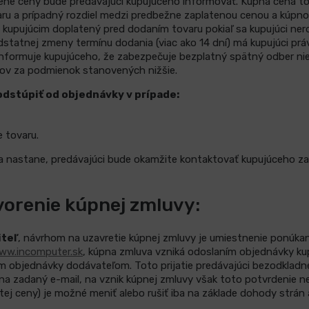
zmene ceny bude predávajúci kupujúceho informovať. Kúpna cena 
aru a prípadný rozdiel medzi predbežne zaplatenou cenou a kúpn
o kupujúcim doplatený pred dodaním tovaru pokiaľ sa kupujúci n
odstatnej zmeny termínu dodania (viac ako 14 dní) má kupujúci pr
nformuje kupujúceho, že zabezpečuje bezplatný spätný odber nie
orov za podmienok stanovených nižšie.
odstúpiť od objednávky v prípade:
 tovaru.
cia nastane, predávajúci bude okamžite kontaktovať kupujúceho 
vorenie kúpnej zmluvy:
iteľ
, návrhom na uzavretie kúpnej zmluvy je umiestnenie ponúk
ww.incomputer.sk
, kúpna zmluva vzniká odoslaním objednávky ku
ím objednávky dodávateľom. Toto prijatie predávajúci bezodklad
a zadaný e-mail, na vznik kúpnej zmluvy však toto potvrdenie n
ej ceny) je možné meniť alebo rušiť iba na základe dohody strán 