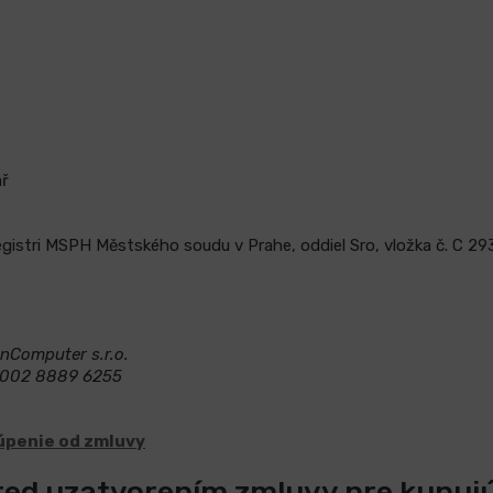
ař
istri MSPH Městského soudu v Prahe, oddiel Sro, vložka č.
C 29
nComputer s.r.o.
0002 8889 6255
túpenie od zmluvy
ed uzatvorením zmluvy pre kupuj