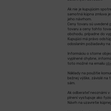
Ak nie je kupujúcim spotr
samotná kúpna zmluva j
jeho návrhom.
Ceny tovaru sú uvedené p
tovaru a ceny tohto tova
obchodu, prípadne do vy
Kupujúci má právo odstúp
odoslaním požiadavky na
Informáciu o storne obje
vyplnené chybne, informá
toto možné na emailu
ob
Náklady na použitie komun
bežnej výške, závislé na t
sám.
Ak odberateľ neoznámi v 
plnení vystupuje ako fyzi
Návrh na uzavretie kúpne