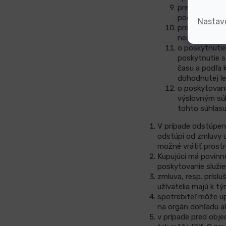
predaji zvuk
počítačového 
Nastav
predaji perio
nedodávaných
o poskytnutie
poskytnutie s
času a podľa 
dohodnutej l
o poskytovani
výslovným súh
tohto súhlasu
V prípade odstúpeni
odstúpi od zmluvy u
možné vrátiť prost
Kupujúci má povinn
poskytovanie služieb
zmluva, resp. prísl
užívatelia majú k t
spotrebiteľ môže up
na orgán dohľadu a
v prípade pred obje