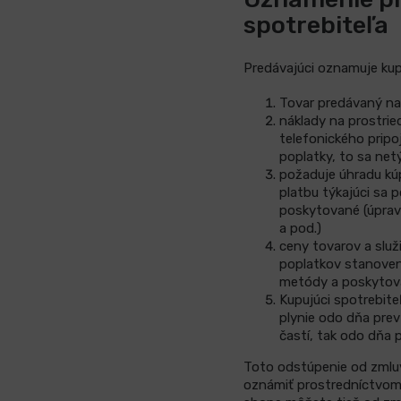
spotrebiteľa
Predávajúci oznamuje kup
Tovar predávaný na 
náklady na prostried
telefonického pripo
poplatky, to sa net
požaduje úhradu kúp
platbu týkajúci sa 
poskytované (úprava
a pod.)
ceny tovarov a slu
poplatkov stanovený
metódy a poskytov
Kupujúci spotrebiteľ
plynie odo dňa prev
častí, tak odo dňa 
Toto odstúpenie od zmluv
oznámiť prostredníctvom