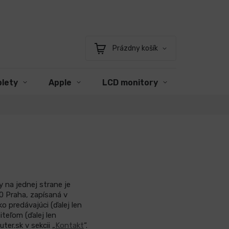
Prázdny košík
Nákupný
košík
blety
Apple
LCD monitory
Príslušen
 na jednej strane je
00 Praha
, zapísaná v
o predávajúci (ďalej len
iteľom (ďalej len
er.sk v sekcii „
Kontakt
“.