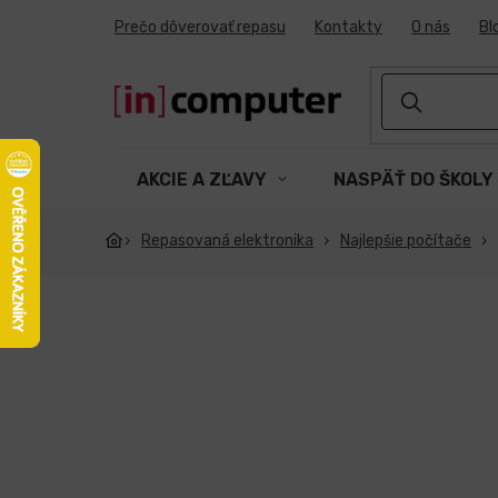
Prejsť
Prečo dôverovať repasu
Kontakty
O nás
Bl
na
obsah
AKCIE A ZĽAVY
NASPÄŤ DO ŠKOLY
Repasovaná elektronika
Najlepšie počítače