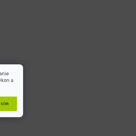
anie
ýkon a
asím