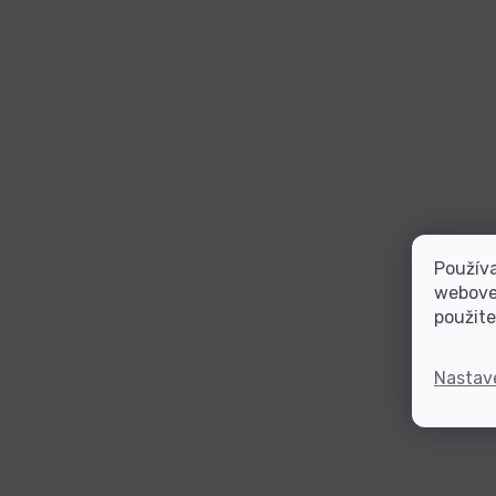
Používa
webovej
použite
Nastav