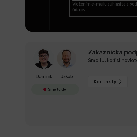
t
Vložením e-mailu súhlasíte s
pod
údajov
i
e
Zákaznícka pod
Sme tu, keď si neviet
Dominik
Jakub
Kontakty
Sme tu do