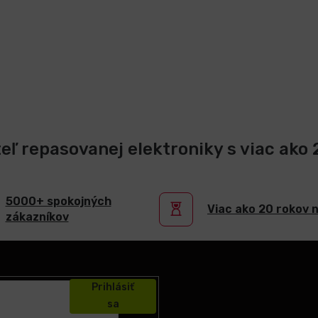
teľ repasovanej elektroniky s viac ako
5000+ spokojných
Viac ako 20 rokov 
zákazníkov
Prihlásiť
sa