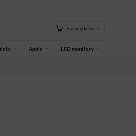
Prázdny košík
Nákupný
košík
blety
Apple
LCD monitory
Príslušen