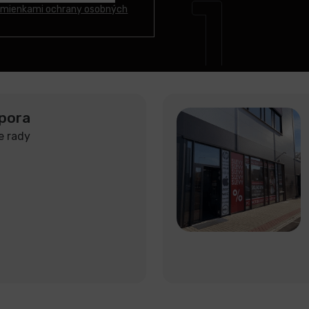
mienkami ochrany osobných
pora
e rady