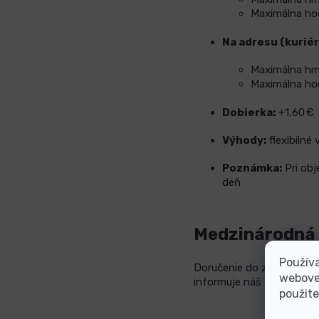
Maximálna hod
Na adresu (kuriér
Maximálna hmo
Maximálna hod
Dobierka:
+1,60 €
Výhody:
flexibilné
Poznámka:
Pri ob
deň
Medzinárodná
Používa
Doručenie do zahraničia j
webovej
informuje náš tím po prij
použite