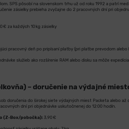
om. SPS pôsobí na slovenskom trhu už od roku 1992 a patrí medzi
učenie zásielky prebieha zvyčajne do 2 pracovných dní pri objed
0 € za každých 10 kg zásielky
júci pracovný deň po pripísaní platby (pri platbe prevodom alebo 
ednávke služieb ako rozšírenie RAM alebo disku sa môže expedícia
lkovňa) – doručenie na výdajné mies
b doručenia do širokej siete výdajných miest Packeta alebo až 
racovných dní pri objednávke uskutočnenej do 12:00 hodín.
o (Z-Box/pobočka):
3,90 €
tnosť zásielky vrátane obalu: 7 kg