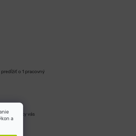
 predĺžiť o 1 pracovný
anie
tnej zásielky vás
ýkon a