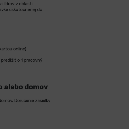
 lídrov v oblasti
návke uskutočnenej do
kartou online)
 predĺžiť o 1 pracovný
to alebo domov
domov. Doručenie zásielky