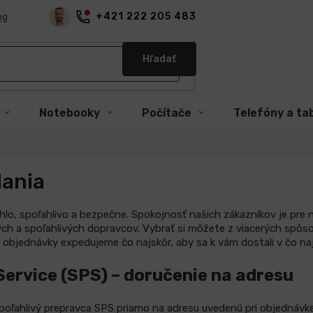
+421 222 205 483
og
Hľadať
Notebooky
Počítače
Telefóny a ta
ania
lo, spoľahlivo a bezpečne. Spokojnosť našich zákazníkov je pre ná
ch a spoľahlivých dopravcov. Vybrať si môžete z viacerých spôs
y objednávky expedujeme čo najskôr, aby sa k vám dostali v čo na
Service (SPS) – doručenie na adresu
poľahlivý prepravca SPS priamo na adresu uvedenú pri objednávke