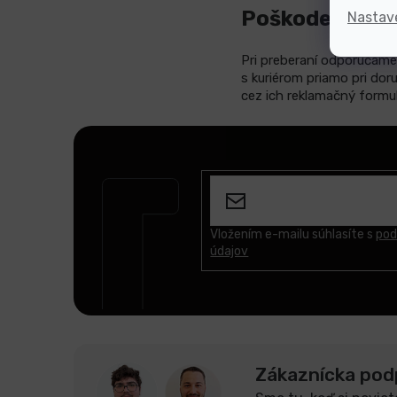
Poškodenie zás
Nastav
Pri preberaní odporúčame 
s kuriérom priamo pri do
cez ich reklamačný formul
Z
á
p
ä
t
Vložením e-mailu súhlasíte s
pod
údajov
i
e
Zákaznícka pod