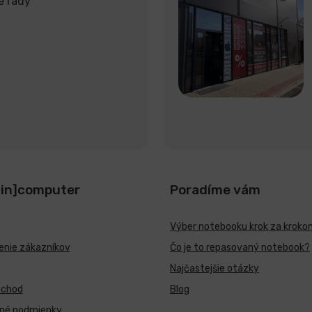
e rady
[in]computer
Poradíme vám
Výber notebooku krok za kroko
nie zákazníkov
Čo je to repasovaný notebook?
Najčastejšie otázky
bchod
Blog
né podmienky