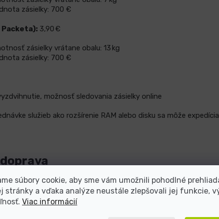
nota zásielky: 700 €
 Packeta):
3,90 €
tnosť zásielky vrátane obalu: 13 kg
nota zásielky: 700 €
 vyzdvihnutie, možnosť sledovania zásielky online
jednávke služieb ako rozšírenie RAM alebo disku sa môže expedícia
 doprava
me súbory cookie, aby sme vám umožnili pohodlné prehliad
e možné individuálne podľa taríf dopravcov. O presnej cene konkré
 stránky a vďaka analýze neustále zlepšovali jej funkcie, v
atí objednávky.
ľnosť.
Viac informácií