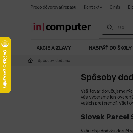
Prejsť
Prečo dôverovať repasu
Kontakty
O nás
Bl
na
obsah
AKCIE A ZĽAVY
NASPÄŤ DO ŠKOLY
Spôsoby dodania
Spôsoby dod
Váš tovar doručujeme rých
vás vyberáme len overený
vašich preferencií. Všetk
Slovak Parcel 
Vašu objednávku doručí s