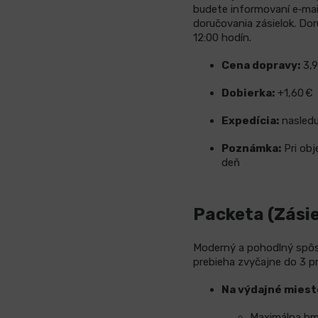
budete informovaní e‑mail
doručovania zásielok.
Dor
12:00 hodín.
Cena dopravy:
3,9
Dobierka:
+1,60 €
Expedícia:
nasledu
Poznámka:
Pri obj
deň
Packeta (Zásie
Moderný a pohodlný spôso
prebieha zvyčajne do 3 p
Na výdajné miest
Maximálna hmo