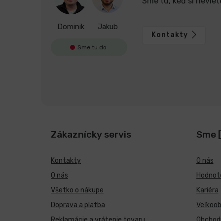
Sme tu, keď si neviet
Dominik
Jakub
Kontakty
Sme tu do
Zákaznícky servis
Sme 
Kontakty
O nás
O nás
Hodnote
Všetko o nákupe
Kariéra
Doprava a platba
Veľkoo
Reklamácie a vrátenie tovaru
Obchod