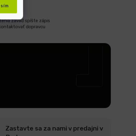
asím
stenia závad spíšte zápis
 kontaktovať dopravcu
Zastavte sa za nami v predajni v