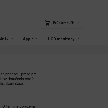
Prázdny košík
Nákupný
košík
blety
Apple
LCD monitory
Príslušen
s prioritou, preto pre
obov doručenia podľa
jkratšom čase.
. O termíne doručenia