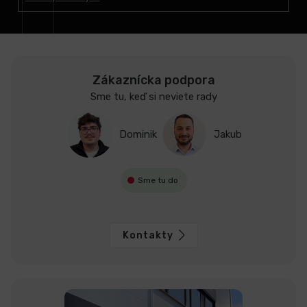
i
e
Zákaznícka podpora
Sme tu, keď si neviete rady
Dominik
Jakub
Sme tu do
Kontakty