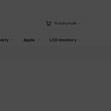
Prázdny košík
Nákupný
košík
blety
Apple
LCD monitory
Príslušen