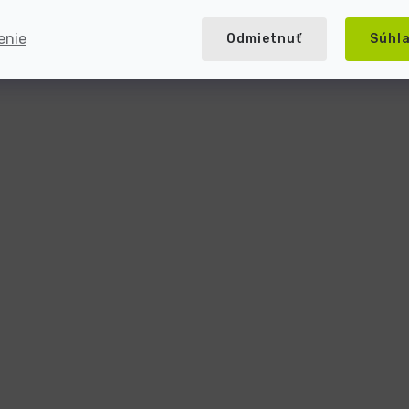
enie
Odmietnuť
Súhl