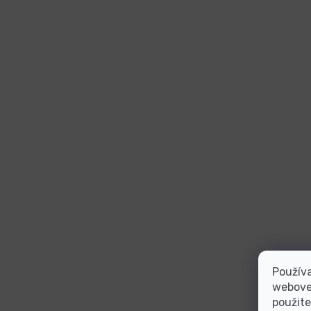
Používa
webovej
použite