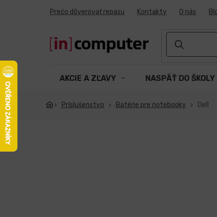
Prejsť
Prečo dôverovať repasu
Kontakty
O nás
Bl
na
obsah
AKCIE A ZĽAVY
NASPÄŤ DO ŠKOLY
Príslušenstvo
Batérie pre notebooky
Dell