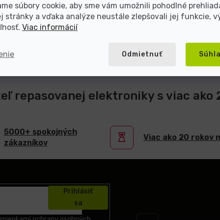
me súbory cookie, aby sme vám umožnili pohodlné prehliad
 stránky a vďaka analýze neustále zlepšovali jej funkcie, v
ľnosť.
Viac informácií
enie
Odmietnuť
Súhl
teľ repasovanej elektroniky s viac ako
5000+ spokojných
Viac ako 20 rokov 
zákazníkov
Prihlásiť
sa
mienkami ochrany osobných