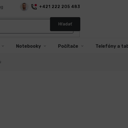
+421 222 205 483
og
Hľadať
Notebooky
Počítače
Telefóny a ta
u