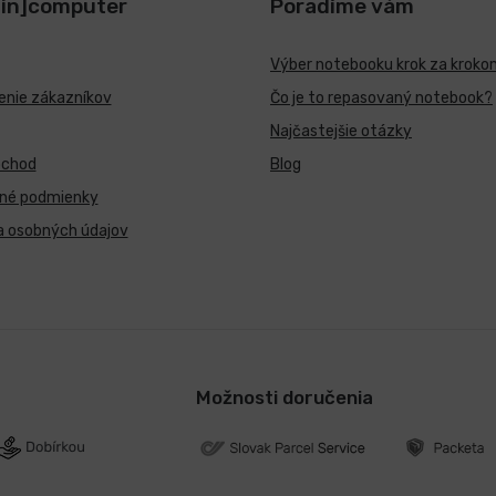
[in]computer
Poradíme vám
Výber notebooku krok za kroko
nie zákazníkov
Čo je to repasovaný notebook?
Najčastejšie otázky
bchod
Blog
né podmienky
a osobných údajov
Možnosti doručenia