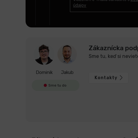
t
údajov
i
e
Zákaznícka pod
Sme tu, keď si neviet
Dominik
Jakub
Kontakty
Sme tu do