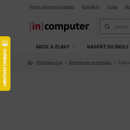
Prejsť
Prečo dôverovať repasu
Kontakty
O nás
Bl
na
obsah
AKCIE A ZĽAVY
NASPÄŤ DO ŠKOLY
Príslušenstvo
Batérie pre notebooky
Fujits