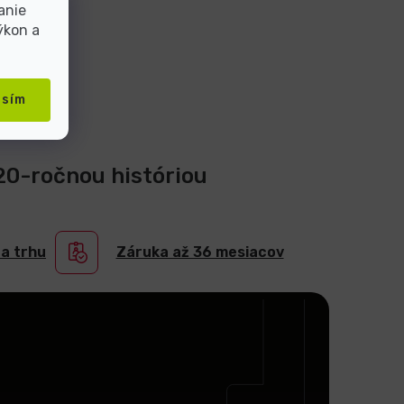
anie
ýkon a
asím
 20-ročnou históriou
na trhu
Záruka až 36 mesiacov