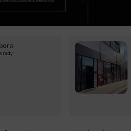
pora
e rady