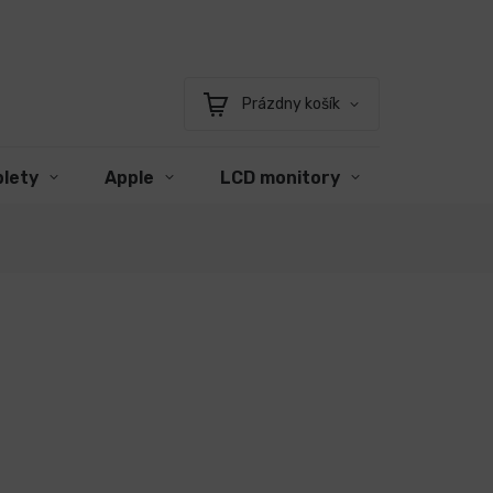
Prázdny košík
Nákupný
košík
blety
Apple
LCD monitory
Príslušen