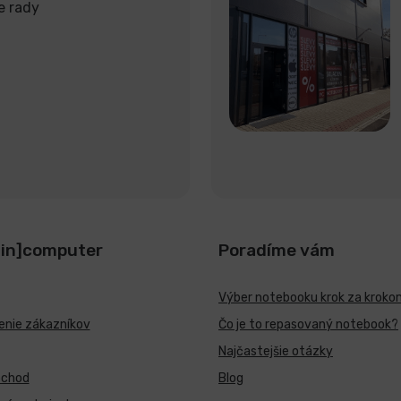
e rady
[in]computer
Poradíme vám
Výber notebooku krok za kroko
nie zákazníkov
Čo je to repasovaný notebook?
Najčastejšie otázky
bchod
Blog