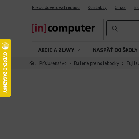
Prejsť
Prečo dôverovať repasu
Kontakty
O nás
Bl
na
obsah
AKCIE A ZĽAVY
NASPÄŤ DO ŠKOLY
Príslušenstvo
Batérie pre notebooky
Fujits