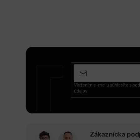
Z
á
p
ä
t
Vložením e-mailu súhlasíte s
pod
údajov
i
e
Zákaznícka pod