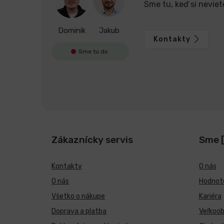
Sme tu, keď si neviet
Dominik
Jakub
Kontakty
Sme tu do
Zákaznícky servis
Sme 
Kontakty
O nás
O nás
Hodnote
Všetko o nákupe
Kariéra
Doprava a platba
Veľkoo