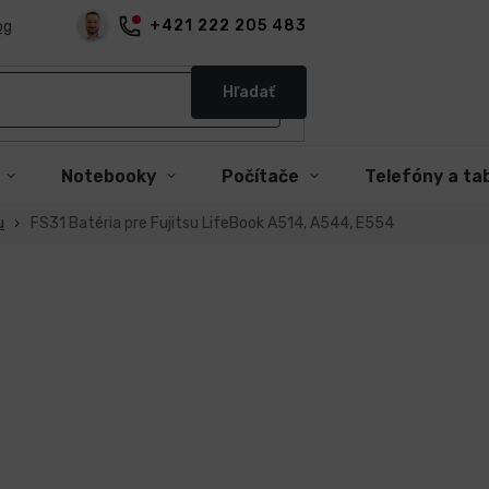
+421 222 205 483
og
Hľadať
Notebooky
Počítače
Telefóny a ta
u
FS31 Batéria pre Fujitsu LifeBook A514, A544, E554