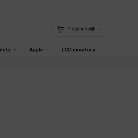
Prázdny košík
Nákupný
košík
blety
Apple
LCD monitory
Príslušen