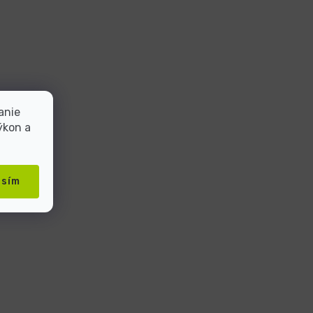
anie
ýkon a
asím