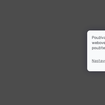
Používa
webovej
použite
Nastav