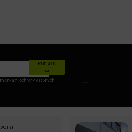
Prihlásiť
sa
mienkami ochrany osobných
pora