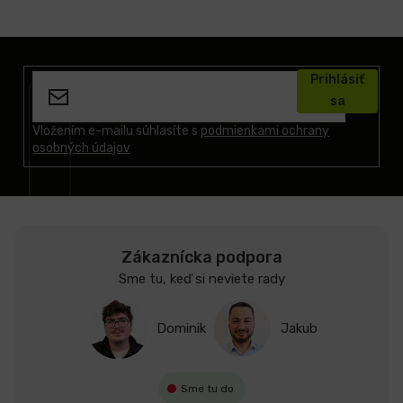
Z
á
Prihlásiť
p
sa
ä
t
Vložením e-mailu súhlasíte s
podmienkami ochrany
osobných údajov
i
e
Zákaznícka podpora
Sme tu, keď si neviete rady
Dominik
Jakub
Sme tu do