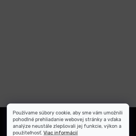
Z
Používame súbory cookie, aby sme vám umožnili
á
pohodlné prehliadanie webovej stránky a vďaka
Prihlásiť
p
analýze neustále zlepšovali jej funkcie, výkon a
sa
ä
použiteľnosť.
Viac informácií