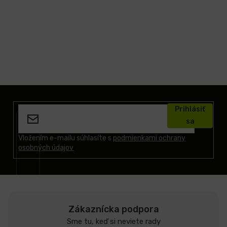
Z
á
Prihlásiť
p
sa
ä
t
Vložením e-mailu súhlasíte s
podmienkami ochrany
osobných údajov
i
e
Zákaznícka podpora
Sme tu, keď si neviete rady