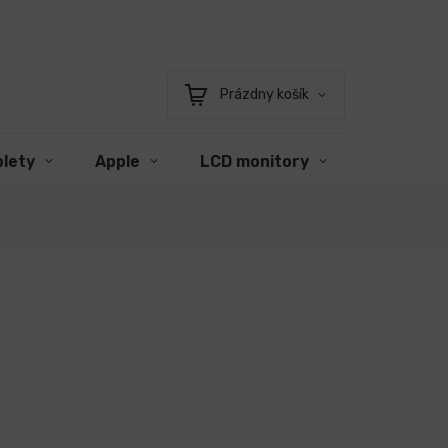
Prázdny košík
Nákupný
košík
blety
Apple
LCD monitory
Príslušen