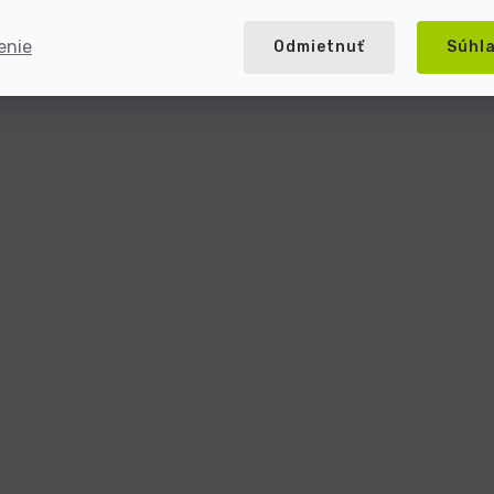
enie
Odmietnuť
Súhl