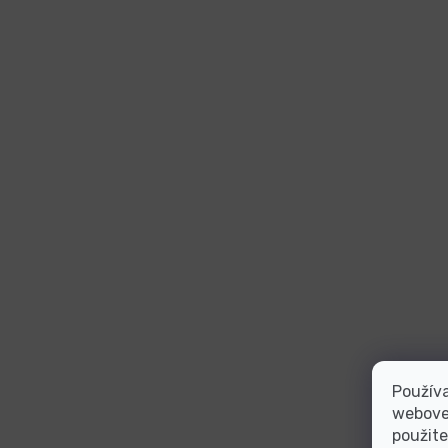
Používa
webovej
použite