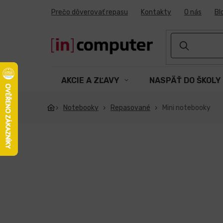
Prejsť
Prečo dôverovať repasu
Kontakty
O nás
Bl
na
obsah
AKCIE A ZĽAVY
NASPÄŤ DO ŠKOLY
Notebooky
Repasované
Mini notebooky