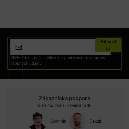
Z
á
Prihlásiť
p
sa
ä
t
Vložením e-mailu súhlasíte s
podmienkami ochrany
osobných údajov
i
e
Zákaznícka podpora
Sme tu, keď si neviete rady
Dominik
Jakub