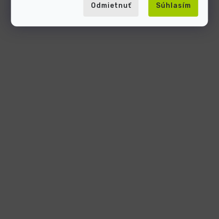
Odmietnuť
Súhlasím