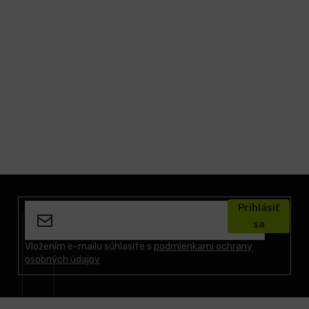
Z
á
Prihlásiť
p
sa
ä
t
Vložením e-mailu súhlasíte s
podmienkami ochrany
osobných údajov
i
e