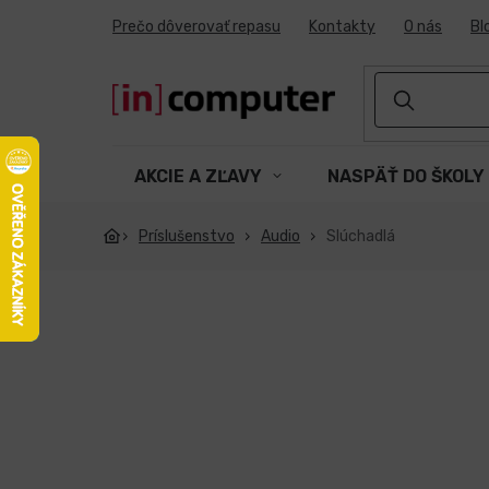
Prejsť
Prečo dôverovať repasu
Kontakty
O nás
Bl
na
obsah
AKCIE A ZĽAVY
NASPÄŤ DO ŠKOLY
Príslušenstvo
Audio
Slúchadlá