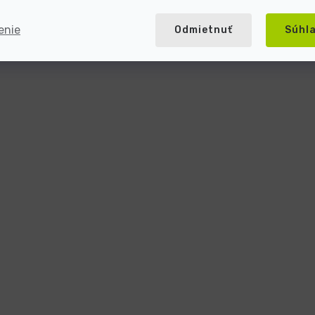
enie
Odmietnuť
Súhl