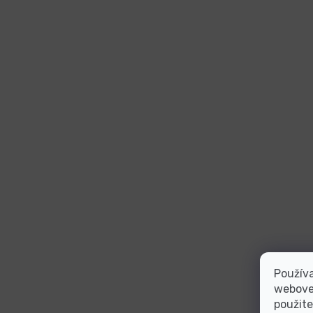
Používa
webovej
použite