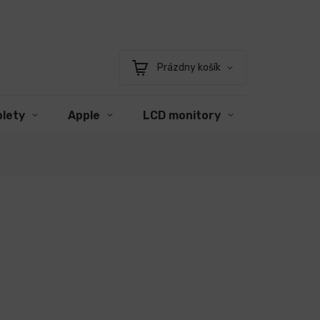
Prázdny košík
Nákupný
košík
blety
Apple
LCD monitory
Príslušen