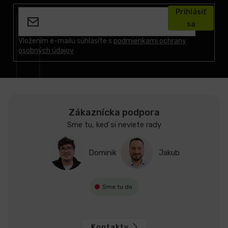
á
Prihlásiť
p
sa
ä
t
Vložením e-mailu súhlasíte s
podmienkami ochrany
osobných údajov
i
e
Zákaznícka podpora
Sme tu, keď si neviete rady
Dominik
Jakub
Sme tu do
Kontakty