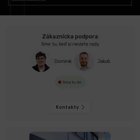
i
e
Zákaznícka podpora
Sme tu, keď si neviete rady
Dominik
Jakub
Sme tu do
Kontakty