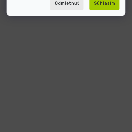
Odmietnuť
Súhlasím