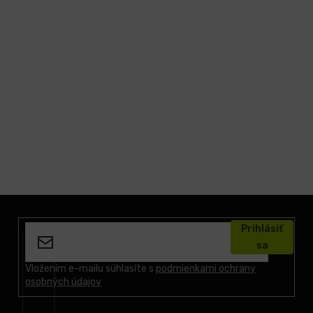
Z
á
Prihlásiť
p
sa
ä
t
Vložením e-mailu súhlasíte s
podmienkami ochrany
osobných údajov
i
e