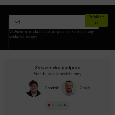
Z
á
Prihlásiť
p
sa
ä
t
Vložením e-mailu súhlasíte s
podmienkami ochrany
osobných údajov
i
e
Zákaznícka podpora
Sme tu, keď si neviete rady
Dominik
Jakub
Sme tu do