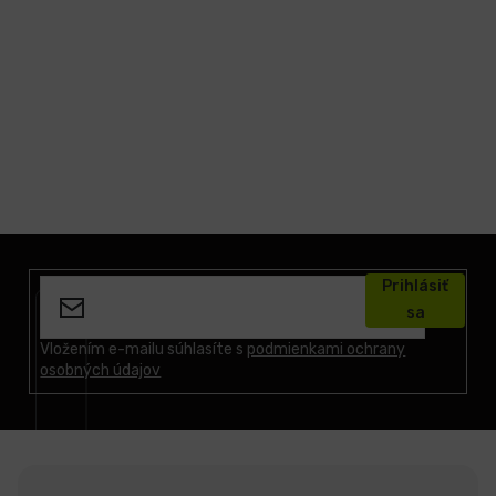
LCD
monitory
Príslušenstvo
Značky
Z
á
Prihlásiť
p
sa
ä
t
Vložením e-mailu súhlasíte s
podmienkami ochrany
osobných údajov
i
e