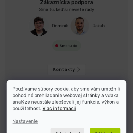
Zákaznícka podpora
Sme tu, keď si neviete rady
Dominik
Jakub
Sme tu do
Kontakty
Používame súbory cookie, aby sme vám umožnili
pohodlné prehliadanie webovej stránky a vďaka
analýze neustále zlepšovali jej funkcie, výkon a
použiteľnosť.
Viac informácií
Nastavenie