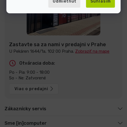
Odmietnuť
Súhlasím
Zastavte sa za nami v predajni v Prahe
U Pekáren 1644/1a, 102 00 Praha.
Zobraziť na mape
Otváracia doba:
Po - Pia: 9:00 - 18:00
So - Ne: Zatvorené
Viac o predajni
Zákaznícky servis
Sme [in]computer