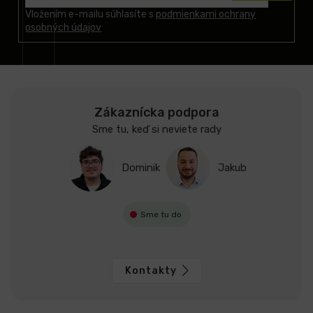
t
Vložením e-mailu súhlasíte s
podmienkami ochrany
osobných údajov
i
e
Zákaznícka podpora
Sme tu, keď si neviete rady
Dominik
Jakub
Sme tu do
Kontakty