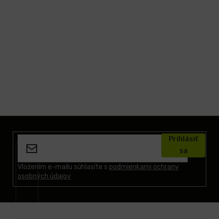
Z
á
Prihlásiť
p
sa
ä
t
Vložením e-mailu súhlasíte s
podmienkami ochrany
osobných údajov
i
e