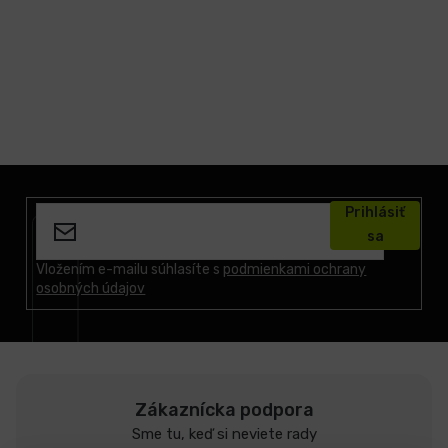
Z
á
Prihlásiť
p
sa
ä
t
Vložením e-mailu súhlasíte s
podmienkami ochrany
osobných údajov
i
e
Zákaznícka podpora
Sme tu, keď si neviete rady