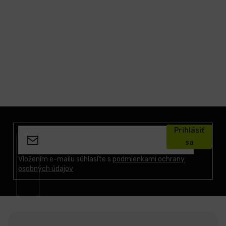
LCD
monitory
Príslušenstvo
Značky
Z
á
Prihlásiť
p
sa
ä
t
Vložením e-mailu súhlasíte s
podmienkami ochrany
osobných údajov
i
e