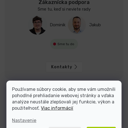
Zákaznícka podpora
Sme tu, keď si neviete rady
Dominik
Jakub
Sme tu do
Kontakty
Používame súbory cookie, aby sme vám umožnili
pohodlné prehliadanie webovej stránky a vďaka
analýze neustále zlepšovali jej funkcie, výkon a
použiteľnosť.
Viac informácií
Nastavenie