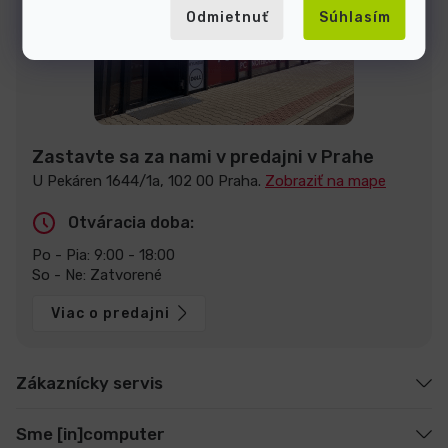
Odmietnuť
Súhlasím
Zastavte sa za nami v predajni v Prahe
U Pekáren 1644/1a, 102 00 Praha.
Zobraziť na mape
Otváracia doba:
Po - Pia: 9:00 - 18:00
So - Ne: Zatvorené
Viac o predajni
Zákaznícky servis
Sme [in]computer