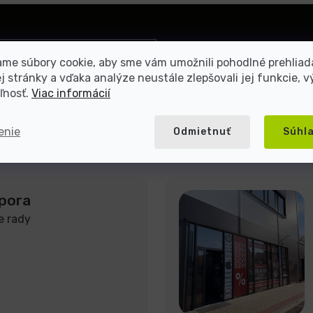
Prihlásiť
me súbory cookie, aby sme vám umožnili pohodlné prehliad
sa
 stránky a vďaka analýze neustále zlepšovali jej funkcie, v
mienkami ochrany osobných
ľnosť.
Viac informácií
enie
Odmietnuť
Súhl
pora
e rady