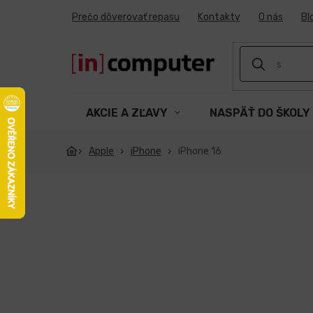
Prejsť
Prečo dôverovať repasu
Kontakty
O nás
Bl
na
obsah
AKCIE A ZĽAVY
NASPÄŤ DO ŠKOLY
Apple
iPhone
iPhone 16