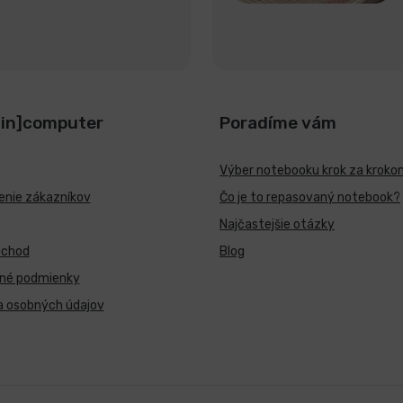
[in]computer
Poradíme vám
Výber notebooku krok za kroko
nie zákazníkov
Čo je to repasovaný notebook?
Najčastejšie otázky
bchod
Blog
né podmienky
a osobných údajov