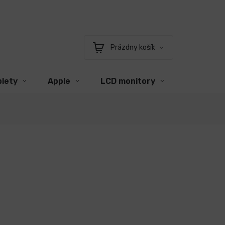
Prázdny košík
Nákupný
košík
blety
Apple
LCD monitory
Príslušen