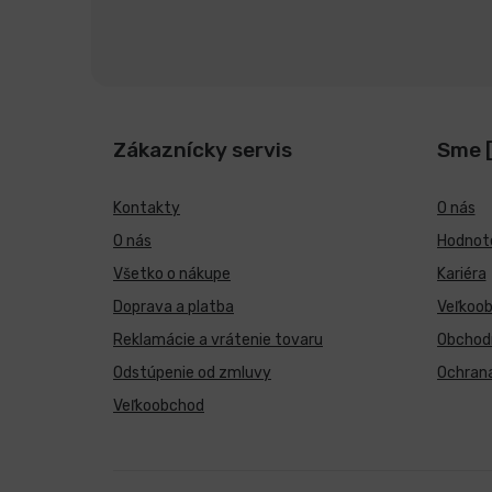
Zákaznícky servis
Sme 
Kontakty
O nás
O nás
Hodnote
Všetko o nákupe
Kariéra
Doprava a platba
Veľkoo
Reklamácie a vrátenie tovaru
Obchod
Odstúpenie od zmluvy
Ochran
Veľkoobchod